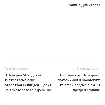
Радица Димитрова
Предишна статия
Следваща статия
В Северна Македония
Българите от Западните
тържествено беше
покрайнини и банатските
отбелязан Великден – деня
българи заедно в акция
на Христовото Възкресение
преди 80 години