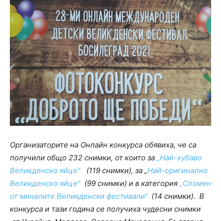
Организаторите на Онлайн конкурса обявиха, че са
получили общо 232 снимки, от които за
„Най-хубаво
Великденско яйце”
(119 снимки), за „
Най-оригинално
Великденско яйце”
(99 снимки) и в категория
„Спомен
от миналите Великденски фестивали“
(14 снимки).
В
конкурса и тази година се получиха чудесни снимки