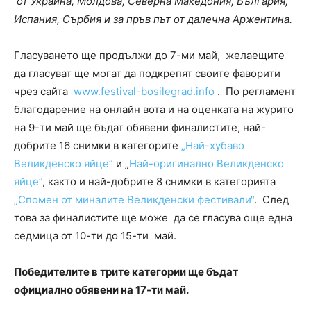
от Украйна, Молдова, Северна Македония, България,
Испания, Сърбия и за пръв път от далечна Аржентина.
Гласуването ще продължи до 7-ми май, желаещите
да гласуват ще могат да подкрепят своите фаворити
чрез сайта
www.festival-bosilegrad.info
. По регламент
благодарение на онлайн вота и на оценката на журито
на 9-ти май ще бъдат обявени финалистите, най-
добрите 16 снимки в категорите
„Най-хубаво
Великденско яйце”
и „
Най-оригинално Великденско
яйце”
, както и най-добрите 8 снимки в категорията
„Спомен от миналите Великденски фестивали“
. След
това за финалистите ще може да се гласува още една
седмица от 10-ти до 15-ти май.
Победителите в трите категории ще бъдат
официално обявени на 17-ти май.