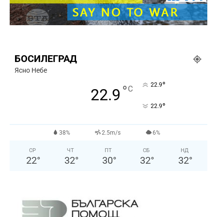
БОСИЛЕГРАД
Ясно Небе
°
22.9
°
C
22.9
°
22.9
38%
2.5m/s
6%
СР
ЧТ
ПТ
СБ
НД
22
°
32
°
30
°
32
°
32
°