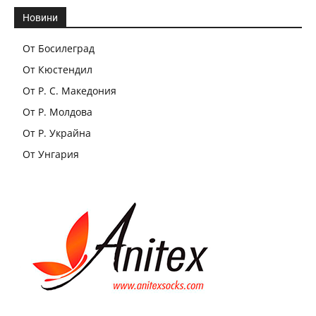
Новини
От Босилеград
От Кюстендил
От Р. С. Македония
От Р. Молдова
От Р. Украйна
От Унгария