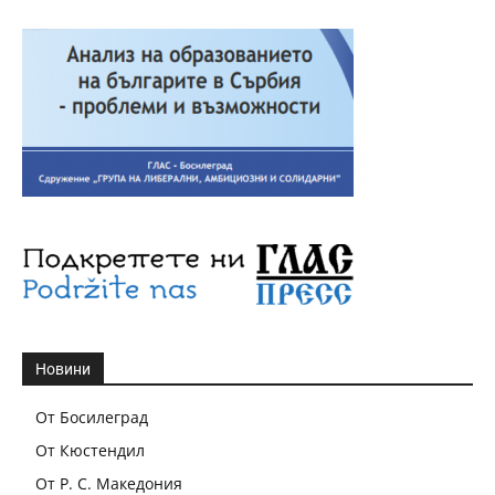
Новини
От Босилеград
От Кюстендил
От Р. С. Македония