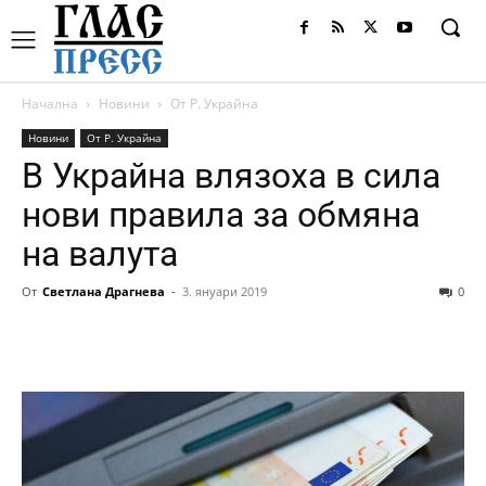
Начална
Новини
От Р. Украйна
Новини
От Р. Украйна
В Украйна влязоха в сила
нови правила за обмяна
на валута
От
Светлана Драгнева
-
3. януари 2019
0