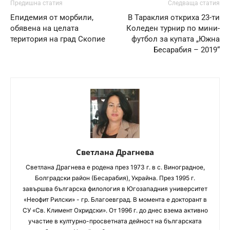
Предишна статия
Следваща статия
Епидемия от морбили,
В Тараклия откриха 23-ти
обявена на целата
Коледен турнир по мини-
територия на град Скопие
футбол за купата „Южна
Бесарабия – 2019“
Светлана Драгнева
Светлана Драгнева е родена през 1973 г. в с. Виноградное,
Болградски район (Бесарабия), Украйна. През 1995 г.
завършва българска филология в Югозападния университет
«Неофит Рилски» - гр. Благоевград. В момента е докторант в
СУ «Св. Климент Охридски». От 1996 г. до днес взема активно
участие в културно-просветната дейност на българската