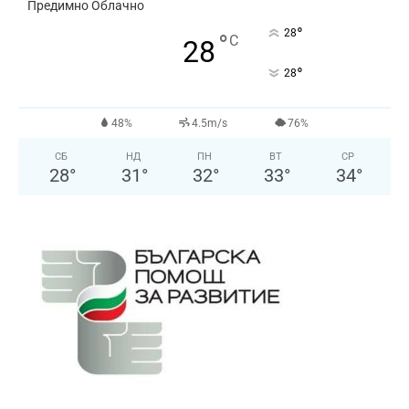
Предимно Облачно
°
28
°
C
28
°
28
48%
4.5m/s
76%
СБ
НД
ПН
ВТ
СР
28
°
31
°
32
°
33
°
34
°