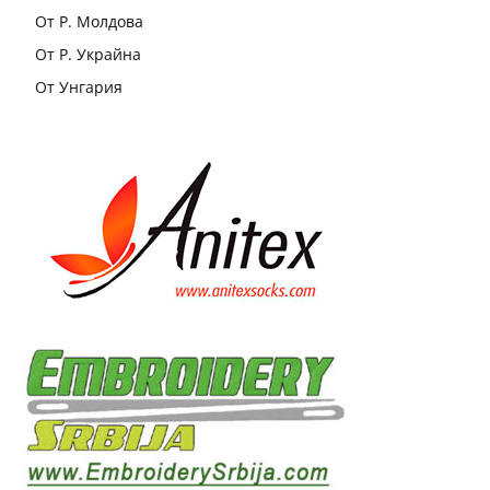
От Р. Молдова
От Р. Украйна
От Унгария