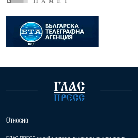
Относно
ГЛАС ПРЕСС онлайн портал, създаден да насърчава