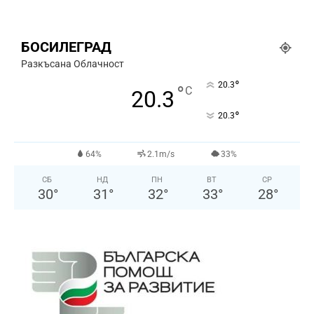
БОСИЛЕГРАД
Разкъсана Облачност
°
20.3
°
C
20.3
°
20.3
64%
2.1m/s
33%
СБ
НД
ПН
ВТ
СР
30
°
31
°
32
°
33
°
28
°