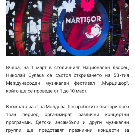
Вчера, на 1 март в столичният Национален дворец
Николай Сулака се състоя откриването на 53-тия
Международен музикален фестивал „Мърцишор“,
който ще се проведе от 1 до 10 март.
В южната част на Молдова, бесарабските българи през
този период организират различни концертни
программи. Детски ансамбъли и други музикални
группи ще представят празнични концерти за