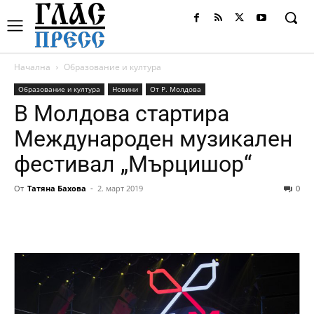
Начална
Образование и култура
Образование и култура
Новини
От Р. Молдова
В Молдова стартира
Международен музикален
фестивал „Мърцишор“
От
Татяна Бахова
-
2. март 2019
0