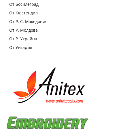
От Босилеград
От Кюстендил
От Р. С. Македония
От Р. Молдова
От Р. Украйна
От Унгария