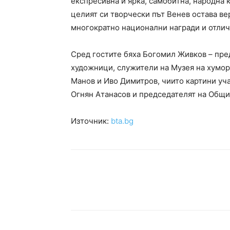
експресивна и ярка, самобитна, народна к
целият си творчески път Венев остава ве
многократно национални награди и отлич
Сред гостите бяха Богомил Живков – пре
художници, служители на Музея на хумор
Манов и Иво Димитров, чиито картини уч
Огнян Атанасов и председателят на Общ
Източник:
bta.bg