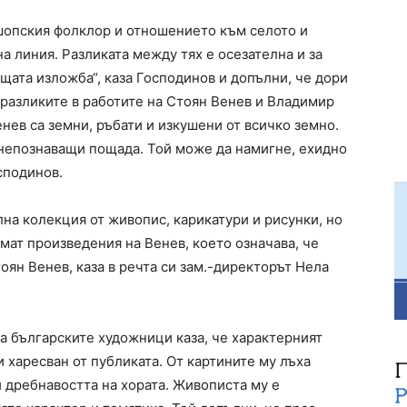
 шопския фолклор и отношението към селото и
а линия. Разликата между тях е осезателна и за
щата изложба“, каза Господинов и допълни, че дори
разликите в работите на Стоян Венев и Владимир
ев са земни, ръбати и изкушени от всичко земно.
а непознаващи пощада. Той може да намигне, ехидно
сподинов.
лна колекция от живопис, карикатури и рисунки, но
мат произведения на Венев, което означава, че
ян Венев, каза в речта си зам.-директорът Нела
а българските художници каза, че характерният
и харесван от публиката. От картините му лъха
 дребнавостта на хората. Живописта му е