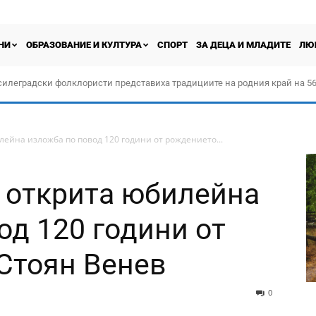
НИ
ОБРАЗОВАНИЕ И КУЛТУРА
СПОРТ
ЗА ДЕЦА И МЛАДИТЕ
ЛЮ
силеградски фолклористи представиха традициите на родния край на 56
орчество „Прођох Левач, прођох Шумадију“
лейна изложба по повод 120 години от рождението...
 открита юбилейна
од 120 години от
Стоян Венев
0