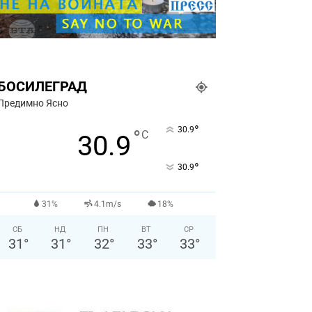
БОСИЛЕГРАД
Предимно Ясно
°
30.9
°
C
30.9
°
30.9
31%
4.1m/s
18%
СБ
НД
ПН
ВТ
СР
31
°
31
°
32
°
33
°
33
°