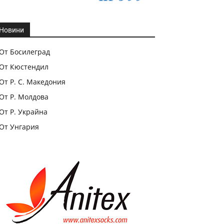
Новини
От Босилеград
От Кюстендил
От Р. С. Македония
От Р. Молдова
От Р. Украйна
От Унгария