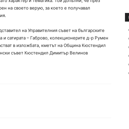
ато характер и тематика. Той допълни, че през
рен на своето верую, за което е получавал
ия.
дставител на Управителния съвет на българските
а и сатирата – Габрово, колекционерите д-р Румен
астват в изложбата, кметът на Община Кюстендил
ински съвет Кюстендил Димитър Велинов