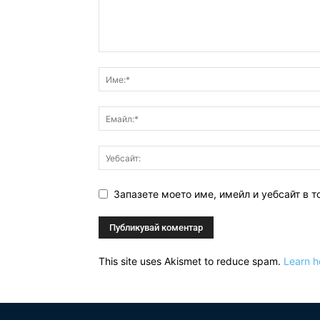
Запазете моето име, имейл и уебсайт в т
This site uses Akismet to reduce spam.
Learn h