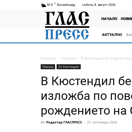
C
30.9
Босилеград
събота, 8. август 2026
НАЧАЛО
НОВИ
АКТУАЛНО
Бо
тв
Начална
Новини
В Кюстендил бе открита юби
Новини
От Кюстендил
В Кюстендил бе
изложба по пов
рождението на 
От
Редактор ГЛАСПРЕСС
-
20. септември 2024