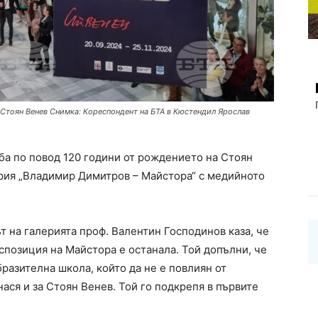
 Стоян Венев Снимка: Кореспондент на БТА в Кюстендил Ярослав
а по повод 120 години от рождението на Стоян
рия „Владимир Димитров – Майстора“ с медийното
 на галерията проф. Валентин Господинов каза, че
спозиция на Майстора е останала. Той допълни, че
разителна школа, който да не е повлиян от
ася и за Стоян Венев. Той го подкрепя в първите