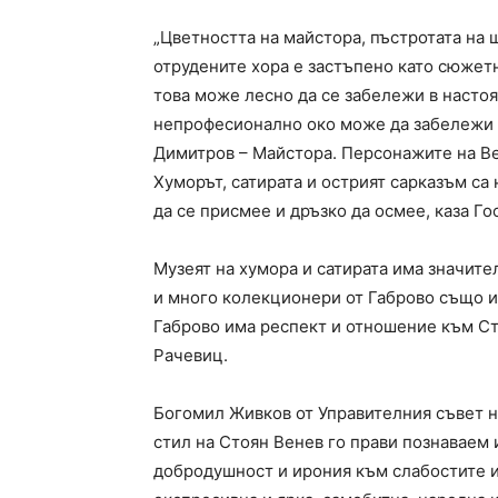
„Цветността на майстора, пъстротата на
отрудените хора е застъпено като сюжетн
това може лесно да се забележи в настоя
непрофесионално око може да забележи 
Димитров – Майстора. Персонажите на Вен
Хуморът, сатирата и острият сарказъм с
да се присмее и дръзко да осмее, каза Го
Музеят на хумора и сатирата има значите
и много колекционери от Габрово също и
Габрово има респект и отношение към Сто
Рачевиц.
Богомил Живков от Управителния съвет н
стил на Стоян Венев го прави познаваем 
добродушност и ирония към слабостите и