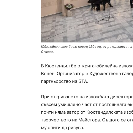
Юбилейна изложба по повод 120 год. от рождението на
Ставрев
В Кюстендил бе открита юбилейна изложб
Венев. Организатор е Художествена гале
партньорство на БТА.
При откриването на изложбата директорът
съвсем умишлено част от постоянната ек
почти няма автор от Кюстендилската изоб
творчеството на Майстора. Същото се отн
му опити да рисува.