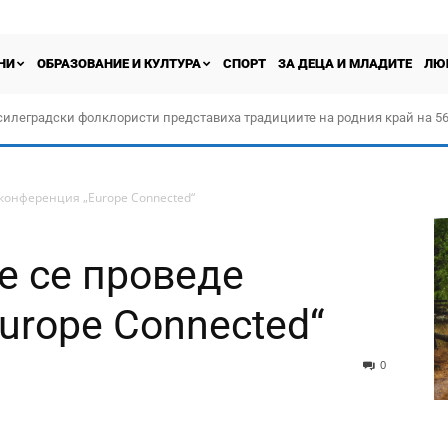
НИ
ОБРАЗОВАНИЕ И КУЛТУРА
СПОРТ
ЗА ДЕЦА И МЛАДИТЕ
ЛЮ
силеградски фолклористи представиха традициите на родния край на 56
орчество „Прођох Левач, прођох Шумадију“
 конференция „Europe Connected“
е се проведе
urope Connected“
0