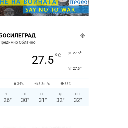
БОСИЛЕГРАД
Предимно Облачно
°
27.5
°
C
27.5
°
27.5
34%
3.3m/s
83%
ЧТ
ПТ
СБ
НД
ПН
26
°
30
°
31
°
32
°
32
°