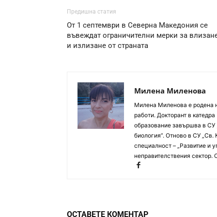
Предишна статия
От 1 септември в Северна Македония се
въвеждат ограничителни мерки за влизан
и излизане от страната
Милена Миленова
Милена Миленова е родена на
работи. Докторант в катед
образование завършва в СУ ,
биология”. Отново в СУ „Св.
специалност – „Развитие и у
неправителствения сектор. 
ОСТАВЕТЕ КОМЕНТАР