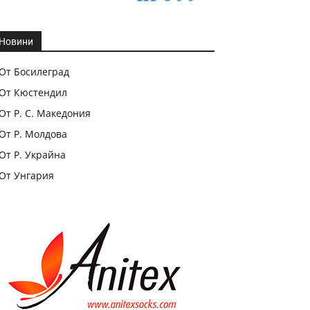
Новини
От Босилеград
От Кюстендил
От Р. С. Македония
От Р. Молдова
От Р. Украйна
От Унгария