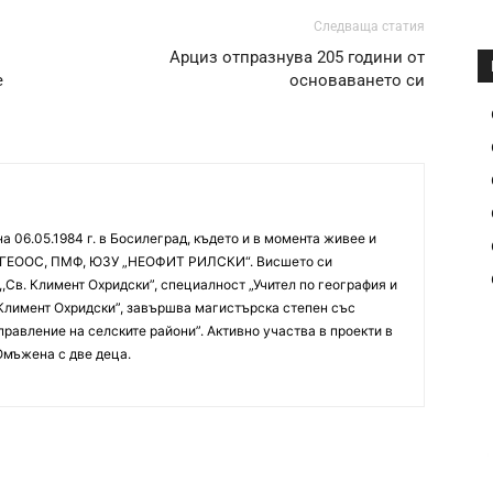
Следваща статия
Арциз отпразнува 205 години от
е
основаването си
 06.05.1984 г. в Босилеград, където и в момента живее и
ра ГЕООС, ПМФ, ЮЗУ „НЕОФИТ РИЛСКИ“. Висшето си
,Св. Климент Охридски”, специалност „Учител по география и
 Климент Охридски”, завършва магистърска степен със
правление на селските райони”. Активно участва в проекти в
Омъжена с две деца.