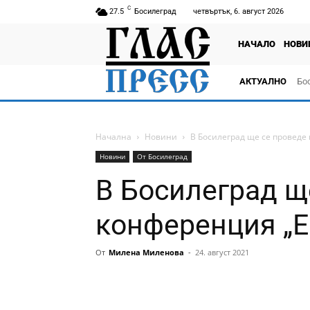
C
27.5
Босилеград
четвъртък, 6. август 2026
НАЧАЛО
НОВИ
АКТУАЛНО
Бо
тв
Начална
Новини
В Босилеград ще се проведе
Новини
От Босилеград
В Босилеград щ
конференция „E
От
Милена Миленова
-
24. август 2021