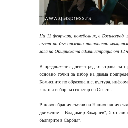
На 13 февруари, понеделник, в Босилеград 
съвет на българското национално малцинс
зала на Общинската администрация от 12 ч
В предложения дневен ред от страна на п
основно точки за избор на двама подпред
Комисиите по образование, култура, информи
както и избор на секретар на Съвета.
В новоизбрания състав на Националния съве
движение – Владимир Захариев“, 5 от лист
българите в Сърбия“.