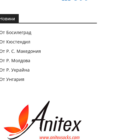
Новини
От Босилеград
От Кюстендил
От Р. С. Македония
От Р. Молдова
От Р. Украйна
От Унгария