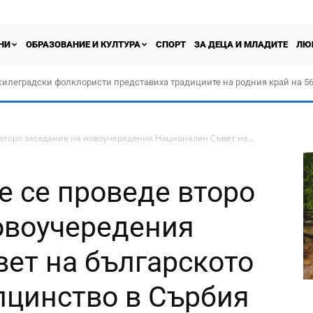
НИ
ОБРАЗОВАНИЕ И КУЛТУРА
СПОРТ
ЗА ДЕЦА И МЛАДИТЕ
ЛЮ
силеградски фолклористи представиха традициите на родния край на 56
орчество „Прођох Левач, прођох Шумадију“
 второ заседание на новоучередения Национален Съвет на...
е се проведе второ
овоучередения
ет на българското
лцинство в Сърбия