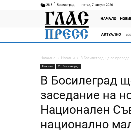
C
28.5
Босилеград
петък, 7. август 2026
НАЧАЛО
НОВИ
АКТУАЛНО
Бо
тв
Начална
Новини
В Босилеград ще се проведе
Новини
От Босилеград
В Босилеград щ
заседание на н
Национален Съв
национално ма