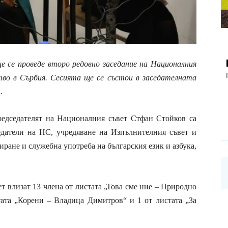
ще се проведе второ редовно заседание на Националния
тво в Сърбия. Сесията ще се състои в заседателната
.
редседателят на Националния съвет Стфан Стойков
са
едатели на НС, учредяване на Изпълнителния съвет и
ране и служебна употреба на българския език и азбука,
т влизат 13 члена от листата „Това сме ние – Природно
ата „Корени – Владица Димитров“ и 1 от листата „За