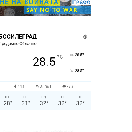
БОСИЛЕГРАД
Предимно Облачно
°
28.5
°
C
28.5
°
28.5
44%
3.1m/s
78%
ПТ
СБ
НД
ПН
ВТ
28
°
31
°
32
°
32
°
32
°