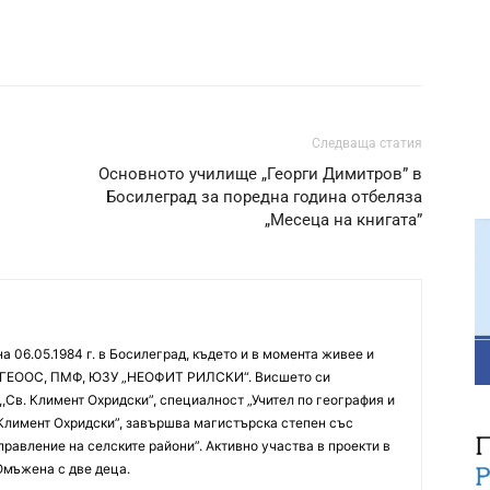
Следваща статия
Основното училище „Георги Димитров” в
Босилеград за поредна година отбеляза
„Месеца на книгата”
 06.05.1984 г. в Босилеград, където и в момента живее и
ра ГЕООС, ПМФ, ЮЗУ „НЕОФИТ РИЛСКИ“. Висшето си
,Св. Климент Охридски”, специалност „Учител по география и
 Климент Охридски”, завършва магистърска степен със
правление на селските райони”. Активно участва в проекти в
Омъжена с две деца.