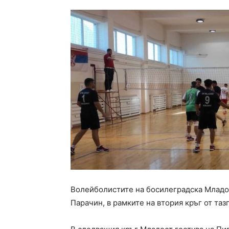
Волейболистите на босилеградска Младос
Парачин, в рамките на втория кръг от та