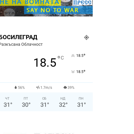
БОСИЛЕГРАД
Разкъсана Облачност
°
18.5
°
C
18.5
°
18.5
56%
1.7m/s
39%
ЧТ
ПТ
СБ
НД
ПН
31
°
30
°
31
°
32
°
31
°