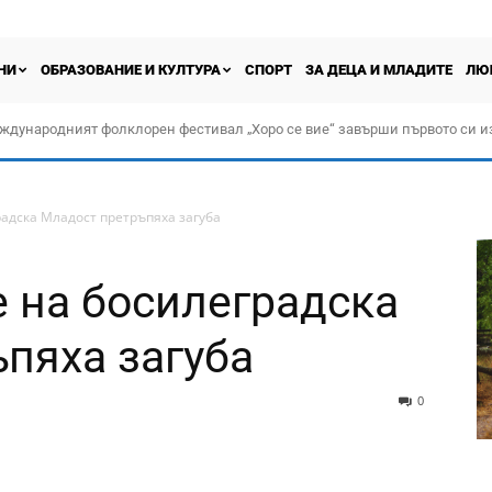
НИ
ОБРАЗОВАНИЕ И КУЛТУРА
СПОРТ
ЗА ДЕЦА И МЛАДИТЕ
ЛЮ
ждународният фолклорен фестивал „Хоро се вие“ завърши първото си и
адска Младост претръпяха загуба
 на босилеградска
пяха загуба
0