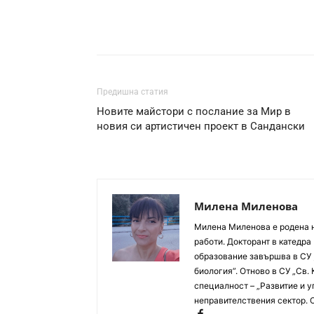
Предишна статия
Новите майстори с послание за Мир в
новия си артистичен проект в Сандански
Милена Миленова
Милена Миленова е родена на
работи. Докторант в катед
образование завършва в СУ ,
биология”. Отново в СУ „Св.
специалност – „Развитие и у
неправителствения сектор. 