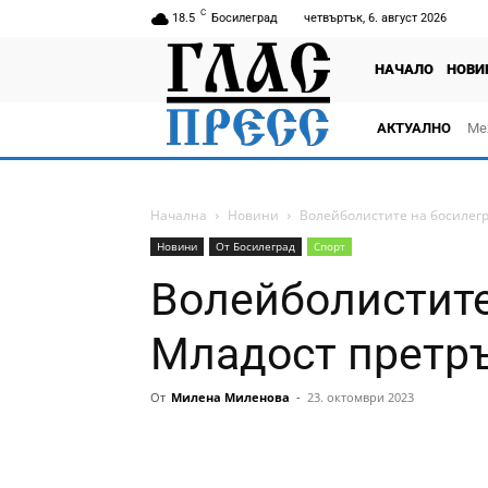
C
18.5
Босилеград
четвъртък, 6. август 2026
НАЧАЛО
НОВИ
АКТУАЛНО
Ме
Начална
Новини
Волейболистите на босилегр
Новини
От Босилеград
Спорт
Волейболистите
Младост претръ
От
Милена Миленова
-
23. октомври 2023