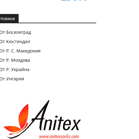
Новини
От Босилеград
От Кюстендил
От Р. С. Македония
От Р. Молдова
От Р. Украйна
От Унгария