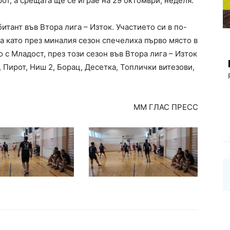
от, а срещата ще се играе на 29 октомври, неделя.
тант във Втора лига – Изток. Участието си в по-
а като през миналия сезон спечелиха първо място в
с Младост, през този сезон във Втора лига – Изток
, Пирот, Ниш 2, Борац, Десетка, Топлички витезови,
ММ ГЛАС ПРЕСС