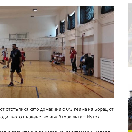
т отстъпиха като домакини с 0:3 гейма на Борац от
згодишното първенство във Втора лига – Изток.