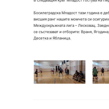
В следващия кръг Младост гостува на Пир
Босилеградска Младост тази година е деби
висшия ранг нашите момчета си осигурих
Междуокръжната лига – Лесковац. Заедно 
се състезават и отборите: Враня, Ягодина
Десетка и Ябланица.