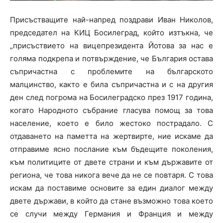
Присъстващите най-напред поздрави Иван Николов,
председател на КИЦ Босилеград, който изтъкна, че
„присъствието на вицепрезидента Йотова за нас е
голяма подкрепа и потвърждение, че България остава
съпричастна с проблемите на българското
малцинство, както е била съпричастна и с на другия
ден след погрома на Босилеградско през 1917 година,
когато Народното събрание гласува помощ за това
население, което е било жестоко пострадало. С
отдаването на паметта на жертвирте, ние искаме да
отправиме ясно послание към бъдещите поколения,
към политиците от двете страни и към държавите от
региона, че това никога вече да не се повтаря. С това
искам да поставиме основите за един диалог между
двете държави, в който да стане възможно това което
се случи между Германия и Франция и между