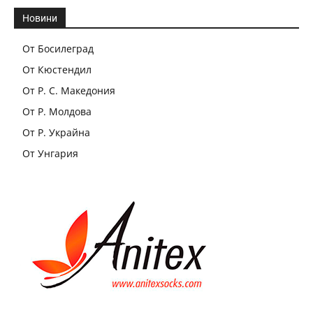
Новини
От Босилеград
От Кюстендил
От Р. С. Македония
От Р. Молдова
От Р. Украйна
От Унгария