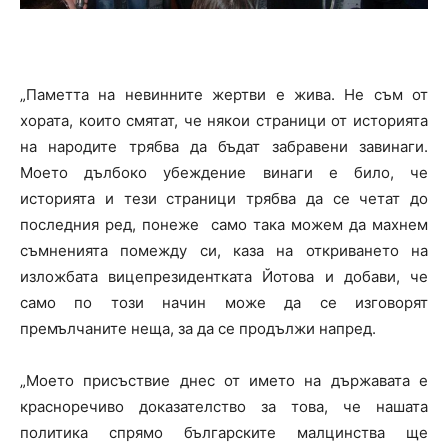
„Паметта на невинните жертви е жива. Не съм от
хората, които смятат, че някои страници от историята
на народите трябва да бъдат забравени завинаги.
Моето дълбоко убеждение винаги е било, че
историята и тези страници трябва да се четат до
последния ред, понеже
само така можем да махнем
съмненията помежду си, каза на откриването на
изложбата вицепрезидентката Йотова и добави, че
само по този начин може да се изговорят
премълчаните неща, за да се продължи напред.
„Моето присъствие днес от името на държавата е
красноречиво доказателство за това, че нашата
политика спрямо българските малцинства ще