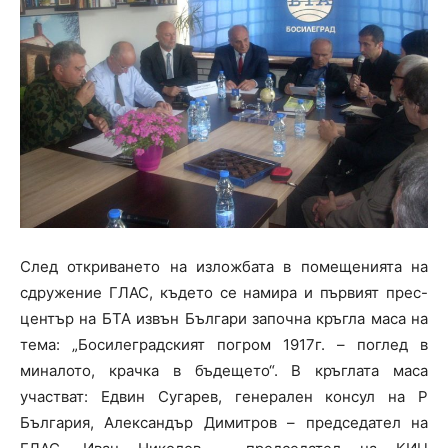
След откриването на изложбата в помещенията на
сдружение ГЛАС, където се намира и първият прес-
център на БТА извън Българи започна кръгла маса на
тема: „Босилеградският погром 1917г. – поглед в
миналото, крачка в бъдещето“. В кръглата маса
участват: Едвин Сугарев, генерален консул на Р
България, Александър Димитров – председател на