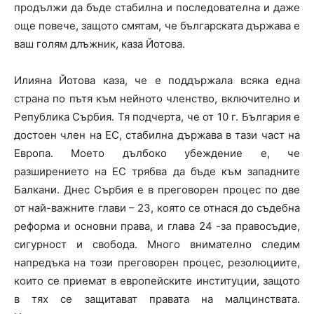
продължи да бъде стабилна и последователна и даже
още повече, защото смятам, че българската държава е
ваш голям длъжник, каза Йотова.
Илияна Йотова каза, че е поддържала всяка една
страна по пътя към нейното членство, включително и
Република Сърбия. Тя подчерта, че о
т 10 г. България е
достоен член на ЕС, стабилна държава в тази част на
Европа. Моето дълбоко убеждение е, че
разширението на ЕС трябва да бъде към западните
Балкани. Днес Сърбия е в преговорен процес по две
от най-важните глави – 23, която се отнася до съдебна
реформа и основни права, и глава 24 -за правосъдие,
сигурност и свобода. Много внимателно следим
напредъка на този преговорен процес, резолюциите,
които се приемат в европейските институции, защото
в тях се защитават правата на малцинствата.