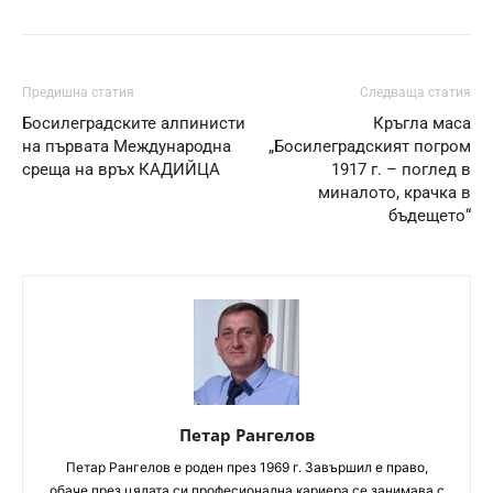
Предишна статия
Следваща статия
Босилеградските алпинисти
Кръгла маса
на първата Международна
„Босилеградският погром
среща на връх КАДИЙЦА
1917 г. – поглед в
миналото, крачка в
бъдещето“
Петар Рангелов
Петaр Рангелов е роден през 1969 г. Завършил е право,
обаче през цялата си професионална кариера се занимава с