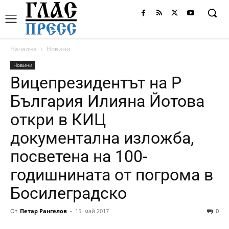
Начална
Новини
Новини
Вицепрезидентът на Р
България Илияна Йотова
откри в КИЦ
документална изложба,
посветена на 100-
годишнината от погрома в
Босилеградско
От
Петар Рангелов
-
15. май 2017
0