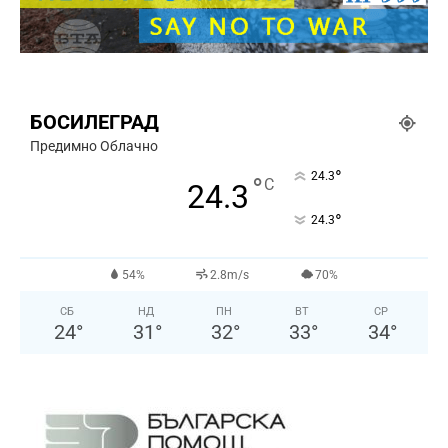
БОСИЛЕГРАД
Предимно Облачно
°
24.3
°
C
24.3
°
24.3
54%
2.8m/s
70%
СБ
НД
ПН
ВТ
СР
24
°
31
°
32
°
33
°
34
°