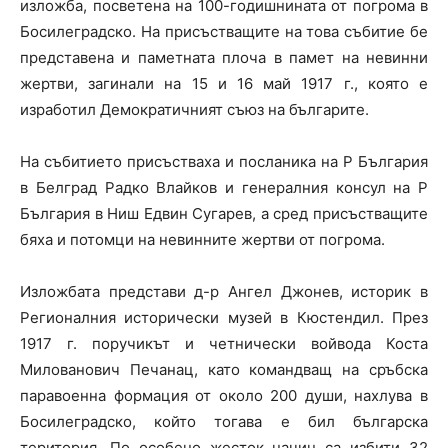
изложба, посветена на 100-годишнината от погрома в
Босилеградско. На присъстващите на това събитие бе
представена и паметната плоча в памет на невинни
жертви, загинали на 15 и 16 май 1917 г., която е
изработил Демократичният съюз на българите.
На събитието присъстваха и посланика на Р България
в Белград Радко Влайков и генералния консул на Р
България в Ниш Едвин Сугарев, а сред присъстващите
бяха и потомци на невинните жертви от погрома.
Изложбата представи д-р Ангел Джонев, историк в
Регионалния исторически музей в Кюстендил. През
1917 г. поручикът и четнически войвода Коста
Милованович Печанац, като командващ на сръбска
паравоенна формация от около 200 души, нахлува в
Босилеградско, който тогава е бил българска
територия. По особено жесток начин са избити 32