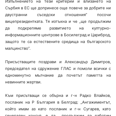
Изпълнението на тези критерии и влизането на
Сърбия в ЕС ще допринесе още повече за добрите ни
двустранни съседски отношения” посочи
вицепрезидентката. Тя изтъкна и че „ще продължим
да подкрепяме развитието на културно-
информационните центрове в Босилеград и Цариброд,
защото те са естествените средища на българското
малцинство”.
Присъстващите поздрави и Александър Димитров,
председател на сдружение ГЛАС и помоли всички с
едноминутно мълчание да почетът паметта на
невинните жертви.
Към присътващи се обърна и г-н Радко Влайков,
посланик на Р България в Белград: „Ангажиментът,
който имам аз като посланик и г-н Сугарев, като
генерален консул, е да продължим да работим