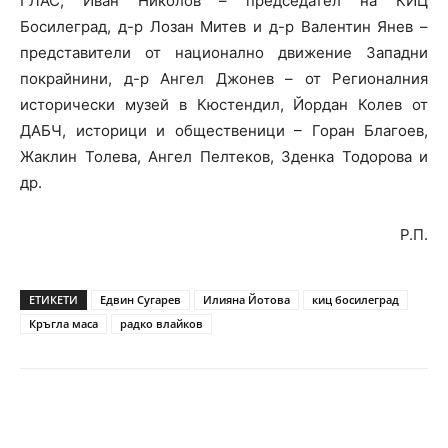
ГЛАС, Иван Николов – председател на КИЦ
Босилеград, д-р Лозан Митев и д-р Валентин Янев –
представители от национално движение Западни
покрайнини, д-р Ангел Джонев – от Регионалния
исторически музей в Кюстендил, Йордан Колев от
ДАБЧ, историци и общественици – Горан Благоев,
Жаклин Толева, Ангел Пелтеков, Зденка Тодорова и
др.
Р.П.
ЕТИКЕТИ
Едвин Сугарев
Илияна Йотова
киц босилеград
Кръгла маса
радко влайков