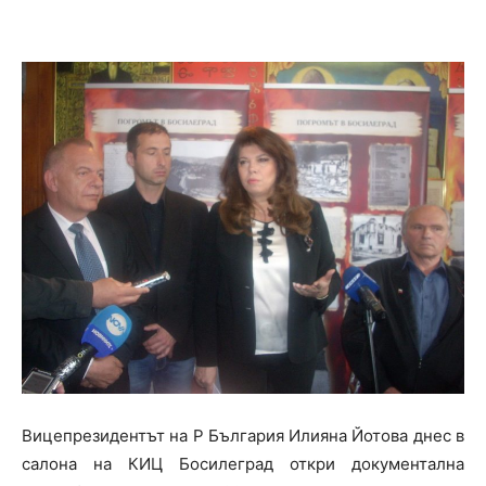
Вицепрезидентът на Р България Илияна Йотова днес в
салона на КИЦ Босилеград откри документална