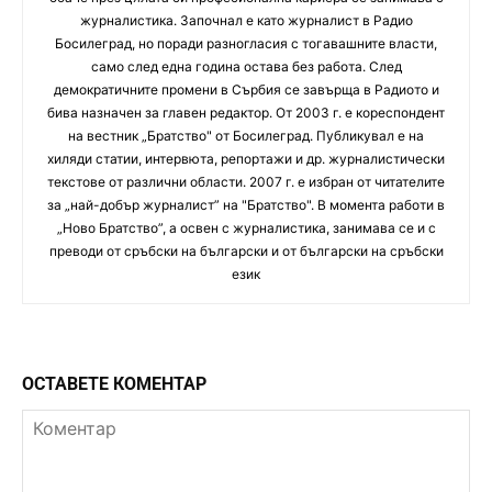
журналистика. Започнал е като журналист в Радио
Босилеград, но поради разногласия с тогавашните власти,
само след една година остава без работа. След
демократичните промени в Сърбия се завърща в Радиото и
бива назначен за главен редактор. От 2003 г. е кореспондент
на вестник „Братство" от Босилеград. Публикувал е на
хиляди статии, интервюта, репортажи и др. журналистически
текстове от различни области. 2007 г. е избран от читателите
за „най-добър журналист” на "Братство". В момента работи в
„Ново Братство”, а освен с журналистика, занимава се и с
преводи от сръбски на български и от български на сръбски
език
ОСТАВЕТЕ КОМЕНТАР