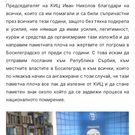
Председателят на КИЦ Иван Николов благодари на
всички, които са им помагали и са били съпричастни
през всичките тези години, защото без тяхна подкрепа
и усилия, ние нямаше да имам усилия, легитимност,
кураж и средства да организираме тази изложба и да
направим паметната плоча на жертвите от погрома в
Босилеградско от преди сто години. С това искам да
отправим послание към Република Сърбия, към
местните властите в Босилеград и към всички, които
по някакъв начин са ангажирани с този случай, че тази
паметна плоча все пак да излезне от КИЦ и да стане
паметен знак около който да се задвижи процеса на
националното помирение.