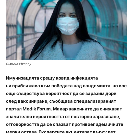
Снимка Pixabay
Имунизацията срещу ковид инфекцията
ни приближава към победата над пандемията, но все
още съществува вероятност да се заразим дори
след ваксиниране, съобщава специализираният
портал Medik Forum.
Макар ваксините да снижават
значително вероятността от повторно заразяване,
отговорността да се спазват противоепидемичните
мерки остава. Експертите акцентират върху пет