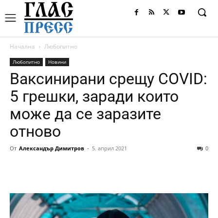
Начална
Любопитно
Любопитно
Новини
Ваксинирани срещу COVID:
5 грешки, заради които
може да се заразите
отново
От
Александър Димитров
-
5. април 2021
0