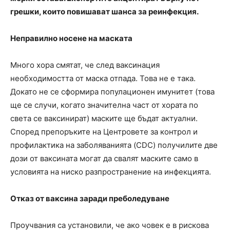
грешки, които повишават шанса за реинфекция.
Неправилно носене на маската
Много хора смятат, че след ваксинация
необходимостта от маска отпада. Това не е така.
Докато не се сформира популационен имунитет (това
ще се случи, когато значителна част от хората по
света се ваксинират) маските ще бъдат актуални.
Според препоръките на Центровете за контрол и
профилактика на заболяванията (CDC) получилите две
дози от ваксината могат да свалят маските само в
условията на ниско разпространение на инфекцията.
Отказ от ваксина заради преболедуване
Проучвания са установили, че ако човек е в рискова