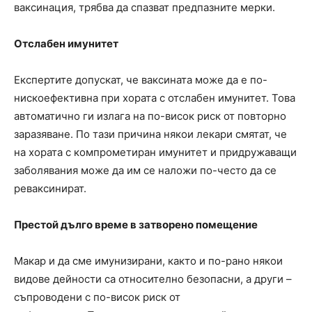
ваксинация, трябва да спазват предпазните мерки.
Отслабен имунитет
Експертите допускат, че ваксината може да е по-
нискоефективна при хората с отслабен имунитет. Това
автоматично ги излага на по-висок риск от повторно
заразяване. По тази причина някои лекари смятат, че
на хората с компрометиран имунитет и придружаващи
заболявания може да им се наложи по-често да се
реваксинират.
Престой дълго време в затворено помещение
Макар и да сме имунизирани, както и по-рано някои
видове дейности са относително безопасни, а други –
съпроводени с по-висок риск от