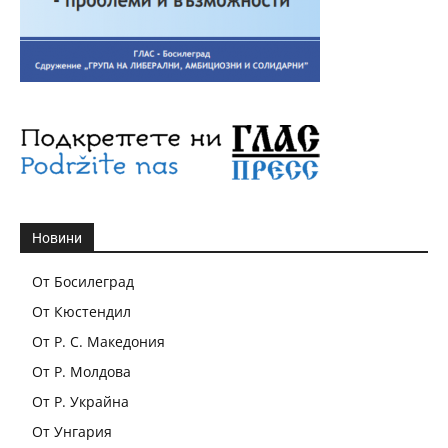
Новини
От Босилеград
От Кюстендил
От Р. С. Македония
От Р. Молдова
От Р. Украйна
От Унгария