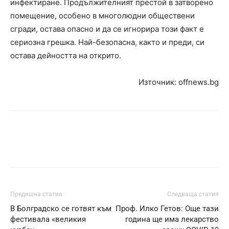
инфектиране. Продължителният престой в затворено
помещение, особено в многолюдни обществени
сгради, остава опасно и да се игнорира този факт е
сериозна грешка. Най-безопасна, както и преди, си
остава дейността на открито.
Източник: offnews.bg
Предишна статия
Следваща статия
В Болградско се готвят към
Проф. Илко Гетов: Още тази
фестивала «великия
година ще има лекарство