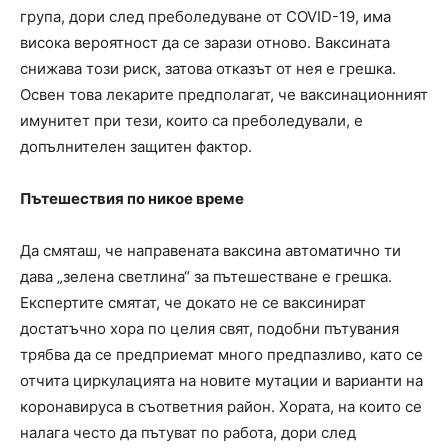
група, дори след преболедуване от COVID-19, има
висока вероятност да се зарази отново. Ваксината
снижава този риск, затова отказът от нея е грешка.
Освен това лекарите предполагат, че ваксинационният
имунитет при тези, които са преболедували, е
допълнителен защитен фактор.
Пътешествия по никое време
Да смяташ, че направената ваксина автоматично ти
дава „зелена светлина“ за пътешестване е грешка.
Експертите смятат, че докато не се ваксинират
достатъчно хора по целия свят, подобни пътувания
трябва да се предприемат много предпазливо, като се
отчита циркулацията на новите мутации и варианти на
коронавируса в съответния район. Хората, на които се
налага често да пътуват по работа, дори след