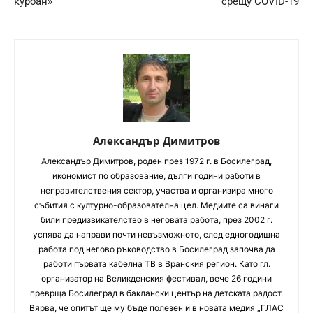
курбан»
срещу COVID-19
Александър Димитров
Aлександър Димитров, роден през 1972 г. в Босилеград,
икономист по образование, дълги години работи в
неправителствения сектор, участва и организира много
събития с културно-образователна цел. Медиите са винаги
били предизвикателство в неговата работа, през 2002 г.
успява да направи почти невъзможното, след едногодишна
работа под негово ръководство в Босилеград започва да
работи първата кабелна ТВ в Вранския регион. Като гл.
организатор на Великденския фестивал, вече 26 години
преврща Босилеград в баклански център на детската радост.
Вярва, че опитът ще му бъде полезен и в новата медия „ГЛАС