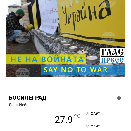
БОСИЛЕГРАД
Ясно Небе
°
27.9
°
C
27.9
°
27.9