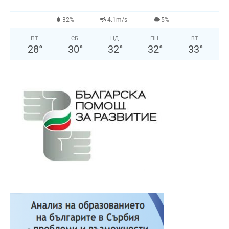
32%
4.1m/s
5%
ПТ
СБ
НД
ПН
ВТ
28
°
30
°
32
°
32
°
33
°