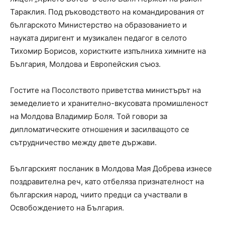
Тараклия. Под ръководството на командирования от
българското Министерство на образованието и
науката диригент и музикален педагог в селото
Тихомир Борисов, хористките изпълниха химните на
България, Молдова и Европейския съюз.
Гостите на Посолството приветства министърът на
земеделието и хранително-вкусовата промишленост
на Молдова Владимир Боля. Той говори за
дипломатическите отношения и засилващото се
сътрудничество между двете държави.
Българският посланик в Молдова Мая Добрева изнесе
поздравителна реч, като отбеляза признателност на
българския народ, чиито предци са участвали в
Освобождението на България.