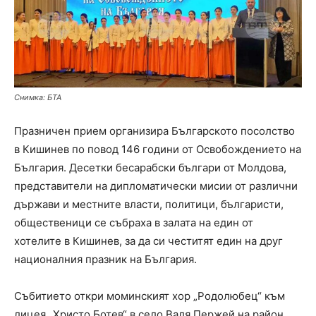
Снимка: БТА
Празничен прием организира Българското посолство
в Кишинев по повод 146 години от Освобождението на
България. Десетки бесарабски българи от Молдова,
представители на дипломатически мисии от различни
държави и местните власти, политици, българисти,
общественици се събраха в залата на един от
хотелите в Кишинев, за да си честитят един на друг
националния празник на България.
Събитието откри моминският хор „Родолюбец“ към
лицея „Христо Ботев“ в село Валя Пержей на район