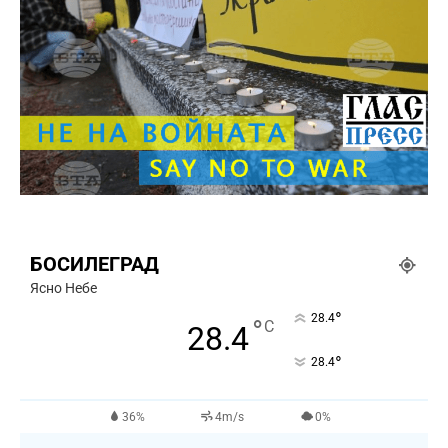
БОСИЛЕГРАД
Ясно Небе
°
28.4
°
C
28.4
°
28.4
36%
4m/s
0%