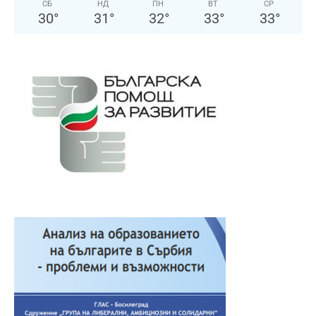
СБ
НД
ПН
ВТ
СР
30
°
31
°
32
°
33
°
33
°