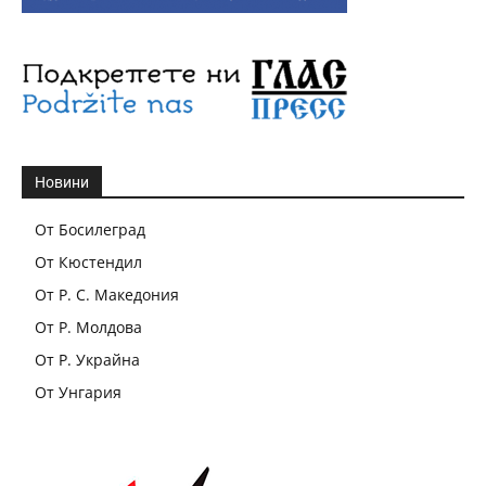
Новини
От Босилеград
От Кюстендил
От Р. С. Македония
От Р. Молдова
От Р. Украйна
От Унгария