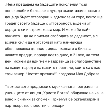
„Нека предадем на бъдещите поколения този
непоколебим български дух, да възпитаваме нашите
деца да бъдат отговорни и вдъхновени хора, които ще
градят своето бъдеще с отговорност, водени от
сърцето си и стремежа за мир. И може би най-
важното – да не приемат свободата за даденост, а с
всички сили да я отстояват като най-висша
общочовешка ценност, идеал, каквато е била за
нашите предци, поради което днес, в 21 век, на този
ден, можем да вдигнем наздравица за благоденствие
на нашия народ и на нашите приятели, които са с нас
тази вечер. Честит празник!“, поздрави Мая Добрева.
Тържеството продължи с музикалната програма на
учениците от лицея „Христо Ботев“, общуване на чаша
вино и снимки за спомен. Приемът бе организиран в
партньорство с местни спонсори.