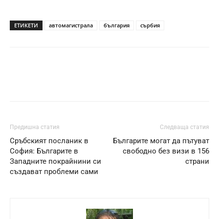
ЕТИКЕТИ
автомагистрала
българия
сърбия
Предишна статия
Следваща статия
Сръбският посланик в
Българите могат да пътуват
София: Българите в
свободно без визи в 156
Западните покрайнини си
страни
създават проблеми сами