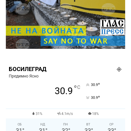
БОСИЛЕГРАД
Предимно Ясно
°
30.9
°
C
30.9
°
30.9
31%
4.1m/s
18%
СБ
НД
ПН
ВТ
СР
31
°
31
°
32
°
33
°
33
°