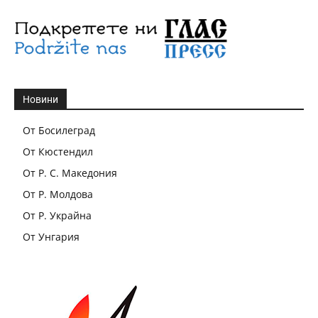
Новини
От Босилеград
От Кюстендил
От Р. С. Македония
От Р. Молдова
От Р. Украйна
От Унгария