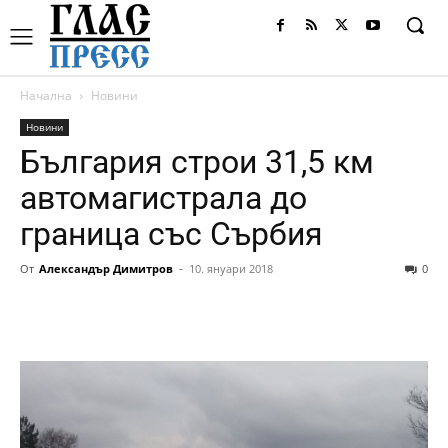
Начална
Новини
Новини
България строи 31,5 км
автомагистрала до
граница със Сърбия
От
Александър Димитров
-
10. януари 2018
0