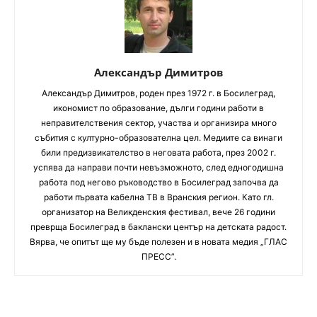
Александър Димитров
Aлександър Димитров, роден през 1972 г. в Босилеград,
икономист по образование, дълги години работи в
неправителствения сектор, участва и организира много
събития с културно-образователна цел. Медиите са винаги
били предизвикателство в неговата работа, през 2002 г.
успява да направи почти невъзможното, след едногодишна
работа под негово ръководство в Босилеград започва да
работи първата кабелна ТВ в Вранския регион. Като гл.
организатор на Великденския фестивал, вече 26 години
преврща Босилеград в баклански център на детската радост.
Вярва, че опитът ще му бъде полезен и в новата медия „ГЛАС
ПРЕСС”.