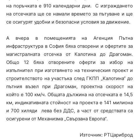
на поръчката е 910 календарни дни. С изграждането
на отсечката ще се намали времето за пътуване и ще
се осигурят удобни и безопасни условия за движение.
А вчера в помещенията на Агенция Пътна
инфраструктура в София бяха отворени и офертите за
магистралната отсечка от Калотина до Драгоман.
Общо 12 бяха отворените оферти за избор на
изпълнител при изготвянето на техническия проект и
строителството на участъка след ГКПП „Калотина“ до
пътния възел при Драгоман, проектна скорост на
който е 100 км/ч. Общата дължина на отсечката е 14,5
км, индикативната стойност на проекта е 141 милиона
и 700 хиляди лева без ДДС, а част от средствата са
осигурени от Механизма „Свързана Европа“.
Източник: РТЦариброд