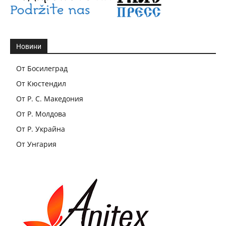
Новини
От Босилеград
От Кюстендил
От Р. С. Македония
От Р. Молдова
От Р. Украйна
От Унгария