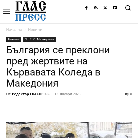
Начална
Новини
Новини
От Р. С. Македония
България се преклони
пред жертвите на
Кървавата Коледа в
Македония
От
Редактор ГЛАСПРЕСС
-
13. януари 2025
0