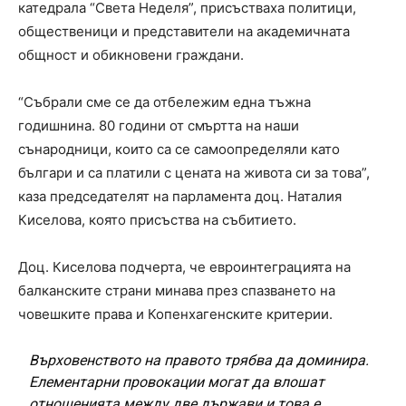
катедрала “Света Неделя”, присъстваха политици,
общественици и представители на академичната
общност и обикновени граждани.
“Събрали сме се да отбележим една тъжна
годишнина. 80 години от смъртта на наши
сънародници, които са се самоопределяли като
българи и са платили с цената на живота си за това”,
каза председателят на парламента доц. Наталия
Киселова, която присъства на събитието.
Доц. Киселова подчерта, че евроинтеграцията на
балканските страни минава през спазването на
човешките права и Копенхагенските критерии.
Върховенството на правото трябва да доминира.
Елементарни провокации могат да влошат
отношенията между две държави и това е