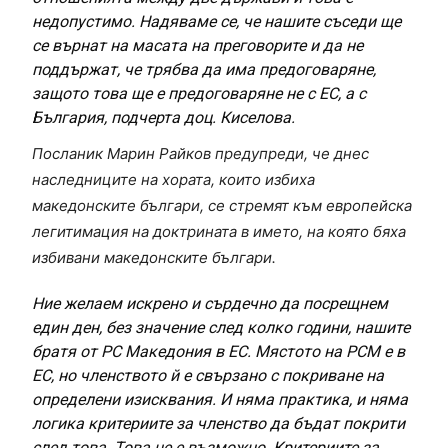
недопустимо. Надяваме се, че нашите съседи ще
се върнат на масата на преговорите и да не
поддържат, че трябва да има предоговаряне,
защото това ще е предоговаряне не с ЕС, а с
България, подчерта доц. Киселова.
Посланик Марин Райков предупреди, че днес
наследниците на хората, които избиха
македонските българи, се стремят към европейска
легитимация на доктрината в името, на която бяха
избивани македонските българи.
Ние желаем искрено и сърдечно да посрещнем
един ден, без значение след колко години, нашите
братя от РС Македония в ЕС. Мястото на РСМ е в
ЕС, но членството й е свързано с покриване на
определени изисквания. И няма практика, и няма
логика критериите за членство да бъдат покрити
след това. Това не е възможно. Критериите за