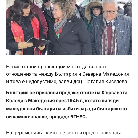
Елементарни провокации могат да влошат
отношенията между България и Северна Македония
и това е недопустимо, заяви доц. Наталия Киселова
България се преклони пред жертвите на Кървавата
Коледа в Македония през 1945 г., когато хиляди
македонски българи са избити заради българското
си самосъзнание, предаде БГНЕС.
На церемонията, която се състоя пред столичната