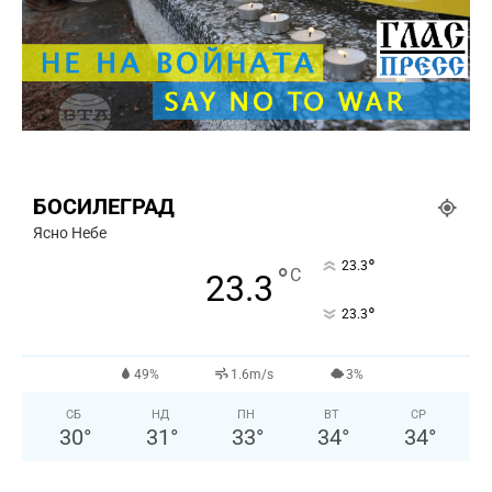
БОСИЛЕГРАД
Ясно Небе
°
23.3
°
C
23.3
°
23.3
49%
1.6m/s
3%
СБ
НД
ПН
ВТ
СР
30
°
31
°
33
°
34
°
34
°