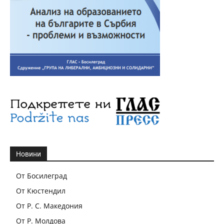
Новини
От Босилеград
От Кюстендил
От Р. С. Македония
От Р. Молдова