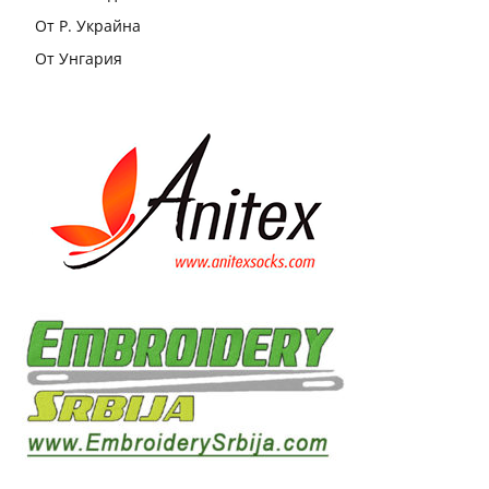
От Р. Украйна
От Унгария