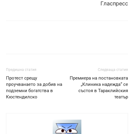
Гласпресс
Предишна статия
Следваща статия
Протест срещу
Премиера на постановката
проучванаето за добив на
„Клиника надежда“ се
подземни богатства в
състоя в Тараклийския
Кюстендилско
театър