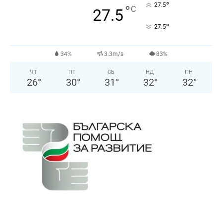
°
27.5
°
C
27.5
°
27.5
34%
3.3m/s
83%
ЧТ
ПТ
СБ
НД
ПН
26
°
30
°
31
°
32
°
32
°