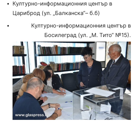
Културно-информационния център в
Цариброд (ул. „Балканска“
–
б
.б
)
Културно-информационния център в
Босилеград (ул. „М
.
Тито“ №15).