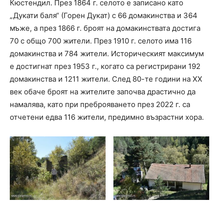
Кюстендил. През 1864 г. селото е записано като
„Дукати баля“ (Горен Дукат) с 66 домакинства и 364
мъже, а през 1866 г. броят на домакинствата достига
70 с общо 700 жители. През 1910 г. селото има 116
домакинства и 784 жители. Историческият максимум
е достигнат през 1953 г., когато са регистрирани 192
домакинства и 1211 жители. След 80-те години на XX
век обаче броят на жителите започва драстично да
намалява, като при преброяването през 2022 г. са
отчетени едва 116 жители, предимно възрастни хора.