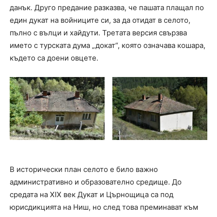
данък. Друго предание разказва, че пашата плащал по
един дукат на войниците си, за да отидат в селото,
пълно с вълци и хайдути. Третата версия свързва
името с турската дума „докат“, която означава кошара,
където са доени овцете.
В исторически план селото е било важно
административно и образователно средище. До
средата на XIX век Дукат и Църнощица са под
юрисдикцията на Ниш, но след това преминават към