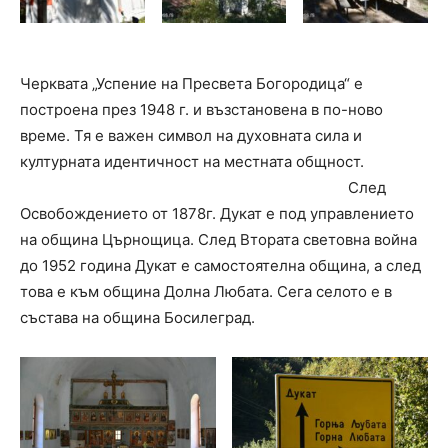
Черквата „Успение на Пресвета Богородица“ е
построена през 1948 г. и възстановена в по-ново
време. Тя е важен символ на духовната сила и
културната идентичност на местната общност.
След
Освобождението от 1878г. Дукат е под управлението
на община Църнощица. След Втората световна война
до 1952 година Дукат е самостоятелна община, а след
това е към община Долна Любата. Сега селото е в
състава на община Босилеград.