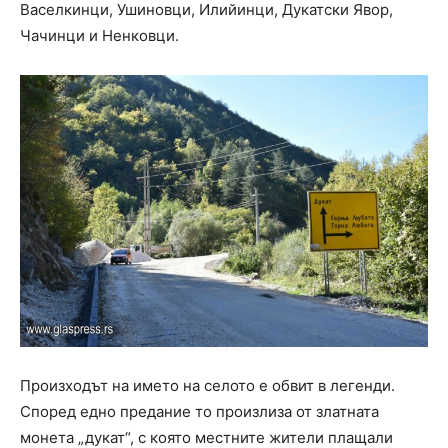
Васелкинци, Ушиновци, Илийинци, Дукатски Явор,
Чачинци и Ненковци.
Произходът на името на селото е обвит в легенди.
Според едно предание то произлиза от златната
монета „дукат“, с която местните жители плащали