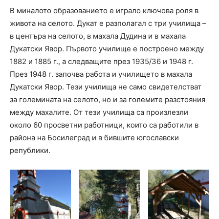
В миналото образованието е играло ключова роля в
живота на селото. Дукат е разполагал с три училища –
в центъра на селото, в махала Дудина и в махала
Дукатски Явор. Първото училище е построено между
1882 и 1885 г., а следващите през 1935/36 и 1948 г.
През 1948 г. започва работа и училището в махала
Дукатски Явор. Тези училища не само свидетелстват
за големината на селото, но и за големите разстояния
между махалите. От тези училища са произлезли
около 60 просветни работници, които са работили в
района на Босилеград и в бившите югославски
републики.