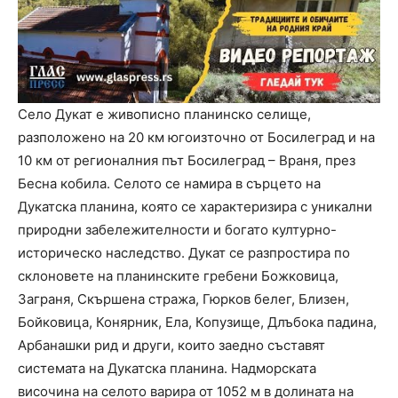
Село Дукат е живописно планинско селище,
разположено на 20 км югоизточно от Босилеград и на
10 км от регионалния път Босилеград – Враня, през
Бесна кобила. Селото се намира в сърцето на
Дукатска планина, която се характеризира с уникални
природни забележителности и богато културно-
историческо наследство. Дукат се разпростира по
склоновете на планинските гребени Божковица,
Заграня, Скършена стража, Гюрков белег, Близен,
Бойковица, Конярник, Ела, Копузище, Длъбока падина,
Арбанашки рид и други, които заедно съставят
системата на Дукатска планина. Надморската
височина на селото варира от 1052 м в долината на