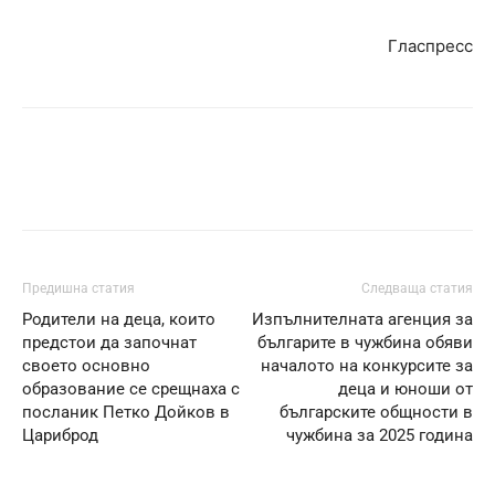
Гласпресс
Предишна статия
Следваща статия
Родители на деца, които
Изпълнителната агенция за
предстои да започнат
българите в чужбина обяви
своето основно
началото на конкурсите за
образование се срещнаха с
деца и юноши от
посланик Петко Дойков в
българските общности в
Цариброд
чужбина за 2025 година