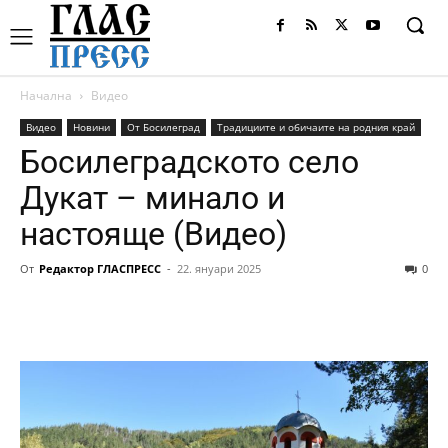
Начална
Видео
Видео
Новини
От Босилеград
Традициите и обичаите на родния край
Босилеградското село
Дукат – минало и
настояще (Видео)
От
Редактор ГЛАСПРЕСС
-
22. януари 2025
0