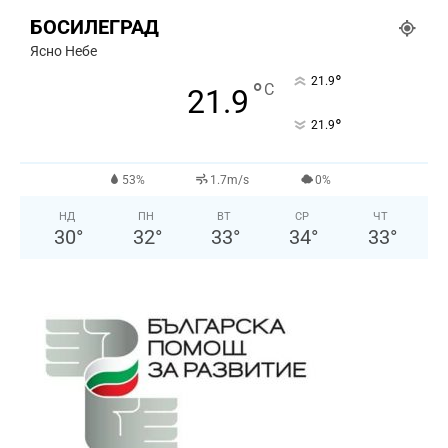
БОСИЛЕГРАД
Ясно Небе
°
21.9
°
C
21.9
°
21.9
53%
1.7m/s
0%
НД
ПН
ВТ
СР
ЧТ
30
°
32
°
33
°
34
°
33
°