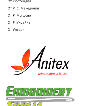
От Кюстендил
От Р. С. Македония
От Р. Молдова
От Р. Украйна
От Унгария