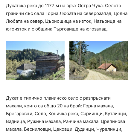
Дукатска река до 1177 м на връх Остра Чука. Селото
граничи със села Горна Любата на северозапад, Долна
Любата на север, Църнощица на изток, Назърица на
югоизток и с община Търговище на югозапад.
Дукат е типично планинско село с разпръснати
махали, които са общо 20 на брой: Горна махала,
Брегаровци, Село, Коничка река, Сариинци, Кутлинци,
Вадница, Ружина махала, Ранчина махала, Црепинова
махала, Бесниловци, Цековци, Дудинци, Чурелинци,