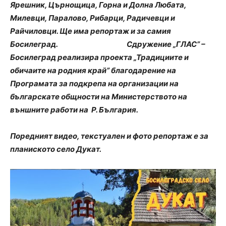
Ярешник, Църнощица, Горна и Долна Любата,
Милевци, Паралово, Рибарци, Радичевци и
Райчиловци. Ще има репортаж и за самия
Босилеград.
Сдружение „ГЛАС” –
Босилеград реализира проекта „Традициите и
обичаите на родния край” благодарение на
Програмата за подкрепа на организации на
българскате общности на Министерството на
външните работи на Р. България.
Поредния
т
видео, текстуален и фото репортаж е за
планиското село Дукат
.