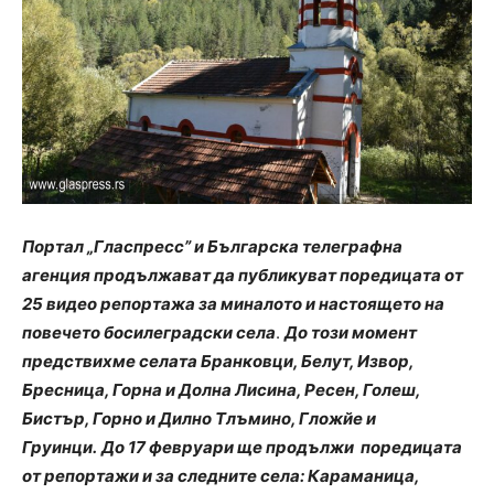
Портал „Гласпресс” и Българска телеграфна
агенция продължават да публикуват поредицата от
25 видео репортажа за миналото и настоящето на
повечето босилеградски села
.
До този момент
предствихме селата Бранковци, Белут, Извор,
Бресница, Горна и Долна Лисина, Ресен, Голеш
,
Бистър
, Горно и Дилно Тлъмино, Гложйе и
Груинци
.
До 17 февруари ще продължи поредицата
от репортажи и за
следните
села: Караманица,