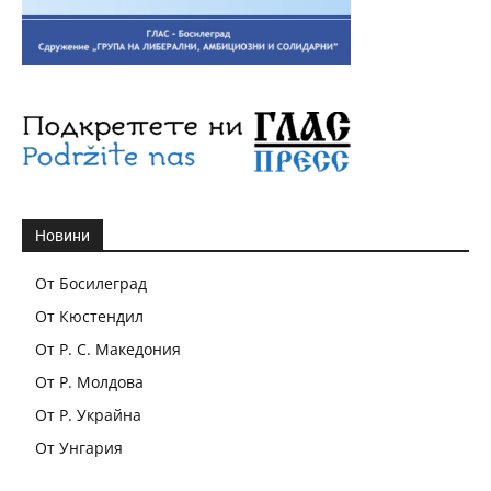
Новини
От Босилеград
От Кюстендил
От Р. С. Македония
От Р. Молдова
От Р. Украйна
От Унгария