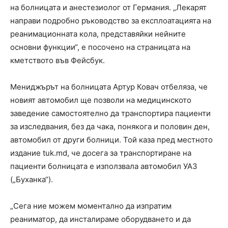
на болницата и анестезиолог от Германия. „Лекарят
направи подробно ръководство за експлоатацията на
реанимационната кола, представяйки нейните
основни функции“, е посочено на страницата на
кметството във Фейсбук.
Мениджърът на болницата Артур Ковач отбеляза, че
новият автомобил ще позволи на медицинското
заведение самостоятелно да транспортира пациенти
за изследвания, без да чака, понякога и половин ден,
автомобил от други болници. Той каза пред местното
издание tuk.md, че досега за транспортиране на
пациенти болницата е използвала автомобил УАЗ
(„Буханка“).
„Сега ние можем моментално да изпратим
реаниматор, да инсталираме оборудването и да