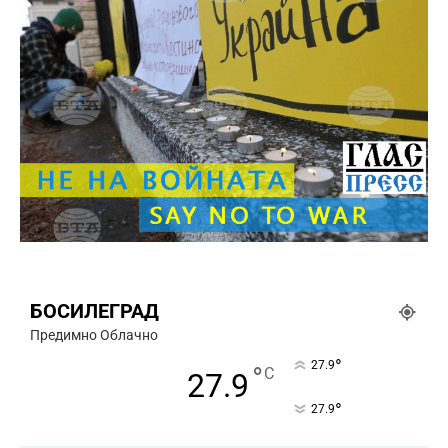
БОСИЛЕГРАД
Предимно Облачно
°
27.9
°
C
27.9
°
27.9