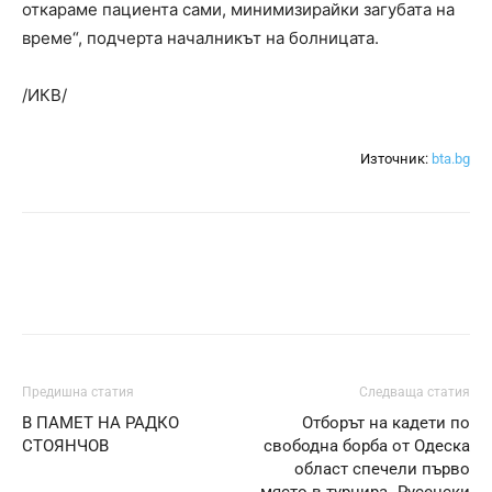
откараме пациента сами, минимизирайки загубата на
време“, подчерта началникът на болницата.
/ИКВ/
Източник:
bta.bg
Предишна статия
Следваща статия
В ПАМЕТ НА РАДКО
Отборът на кадети по
СТОЯНЧОВ
свободна борба от Одеска
област спечели първо
място в турнира „Русенски