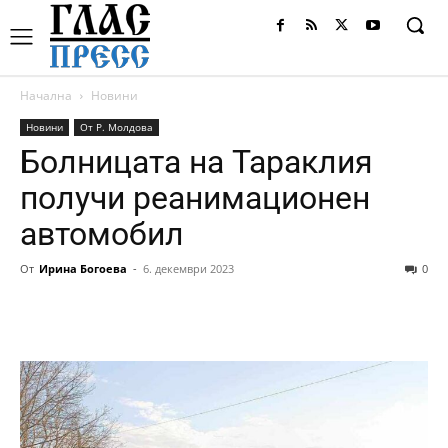
Начална
Новини
Новини
От Р. Молдова
Болницата на Тараклия
получи реанимационен
автомобил
От
Ирина Богоева
-
6. декември 2023
0