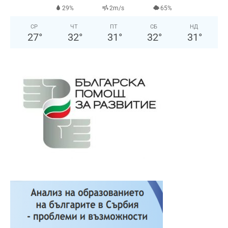
29%
2m/s
65%
СР
ЧТ
ПТ
СБ
НД
27
°
32
°
31
°
32
°
31
°