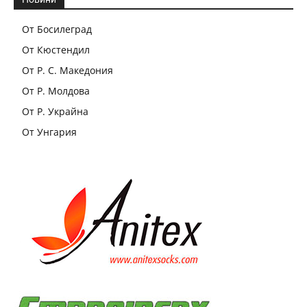
От Босилеград
От Кюстендил
От Р. С. Македония
От Р. Молдова
От Р. Украйна
От Унгария