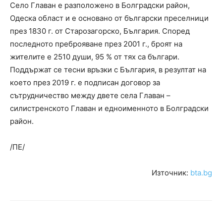
Село Главан е разположено в Болградски район,
Одеска област и е основано от български преселници
през 1830 г. от Старозагорско, България. Според
последното преброяване през 2001 г., броят на
жителите е 2510 души, 95 % от тях са българи.
Поддържат се тесни връзки с България, в резултат на
което през 2019 г. е подписан договор за
сътрудничество между двете села Главан –
силистренското Главан и едноименното в Болградски
район.
/ПЕ/
Източник:
bta.bg