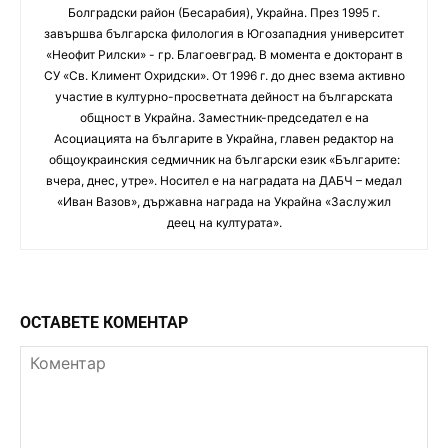
Болградски район (Бесарабия), Украйна. През 1995 г.
завършва българска филология в Югозападния университет
«Неофит Рилски» - гр. Благоевград. В момента е докторант в
СУ «Св. Климент Охридски». От 1996 г. до днес взема активно
участие в културно-просветната дейност на българската
общност в Украйна. Заместник-председател е на
Асоциацията на българите в Украйна, главен редактор на
общоукраинския седмичник на български език «Българите:
вчера, днес, утре». Носител е на наградата на ДАБЧ – медал
«Иван Вазов», държавна награда на Украйна «Заслужил
деец на културата».
ОСТАВЕТЕ КОМЕНТАР