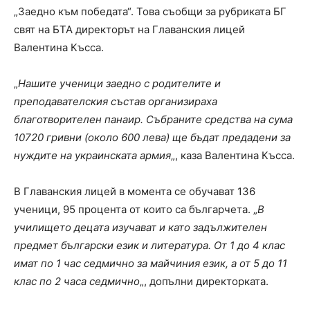
„Заедно към победата“. Това съобщи за рубриката БГ
свят на БТА директорът на Главанския лицей
Валентина Късса.
„
Нашите ученици заедно с родителите и
преподавателския състав организираха
благотворителен панаир. Събраните средства на сума
10720 гривни (около 600 лева) ще бъдат предадени за
нуждите на украинската армия
„, каза Валентина Късса.
В Главанския лицей в момента се обучават 136
ученици, 95 процента от които са българчета. „
В
училището децата изучават и като задължителен
предмет български език и литература. От 1 до 4 клас
имат по 1 час седмично за майчиния език, а от 5 до 11
клас по 2 часа седмично
„, допълни директорката.