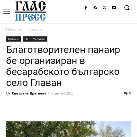
Начална
Новини
Новини
От Р. Украйна
Благотворителен панаир
бе организиран в
бесарабското българско
село Главан
От
Светлана Драгнева
-
8. август 2023
0