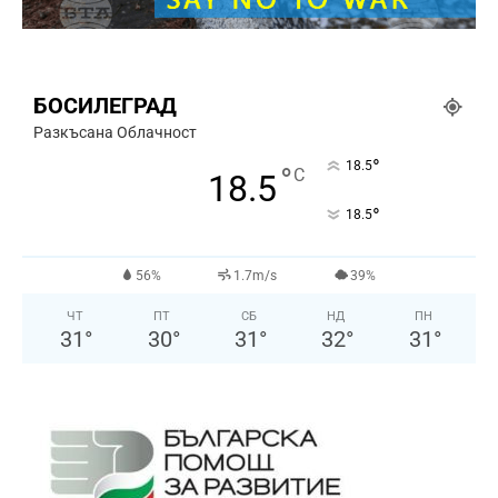
БОСИЛЕГРАД
Разкъсана Облачност
°
18.5
°
C
18.5
°
18.5
56%
1.7m/s
39%
ЧТ
ПТ
СБ
НД
ПН
31
°
30
°
31
°
32
°
31
°