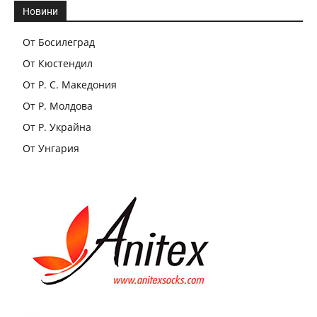
Новини
От Босилеград
От Кюстендил
От Р. С. Македония
От Р. Молдова
От Р. Украйна
От Унгария