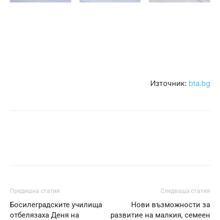
Източник:
bta.bg
Предишна статия
Следваща статия
Босилеградските училища
Нови възможности за
отбелязаха Деня на
развитие на малкия, семеен