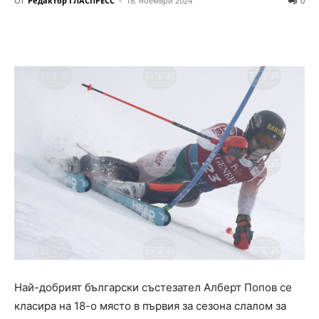
От
Редактор ГЛАСПРЕСС
-
18. ноември 2024
0
Най-добрият български състезател Алберт Попов се
класира на 18-о място в първия за сезона слалом за