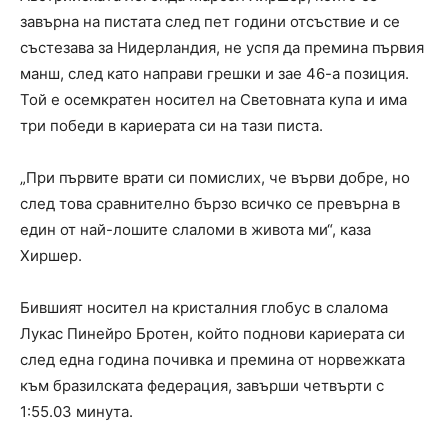
завърна на пистата след пет години отсъствие и се
състезава за Нидерландия, не успя да премина първия
манш, след като направи грешки и зае 46-а позиция.
Той е осемкратен носител на Световната купа и има
три победи в кариерата си на тази писта.
„При първите врати си помислих, че върви добре, но
след това сравнително бързо всичко се превърна в
един от най-лошите слаломи в живота ми“, каза
Хиршер.
Бившият носител на кристалния глобус в слалома
Лукас Пинейро Бротен, който поднови кариерата си
след една година почивка и премина от норвежката
към бразилската федерация, завърши четвърти с
1:55.03 минута.