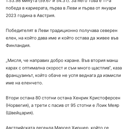
1:53.98 минута (59.67 и 54.31). За него това е 11-а
победа в кариерата, първа в Леви и първа от януари
2023 година в Австрия.
Победителят в Леви традиционно получава северен
елен, на който дава име и който остава да живее във
Финландия.
„Мисля, че направих добро каране. Във втория манш
карах с оптимална скорост и съм много щастлив“, каза
французинът, който обаче не успя веднага да измисли
име на еленчето.
Втори остана 80 стотни остана Хенрик Кристоферсен
(Норвегия), а трети с пасив от 95 стотни е Лоик Меяр
(Швейцария).
Австрийскaта легенда Марсел Хиршер, който се