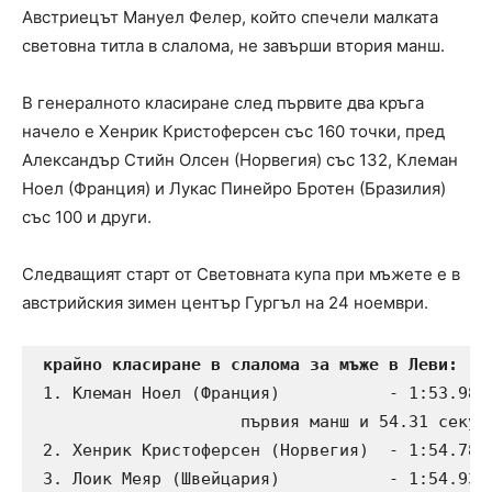
Австриецът Мануел Фелер, който спечели малката
световна титла в слалома, не завърши втория манш.
В генералното класиране след първите два кръга
начело е Хенрик Кристоферсен със 160 точки, пред
Александър Стийн Олсен (Норвегия) със 132, Клеман
Ноел (Франция) и Лукас Пинейро Бротен (Бразилия)
със 100 и други.
Следващият старт от Световната купа при мъжете е в
австрийския зимен център Гургъл на 24 ноември.
 1. Клеман Ноел (Франция)           - 1:53.98 м
                     първия манш и 54.31 секунд
 2. Хенрик Кристоферсен (Норвегия)  - 1:54.78 (
 3. Лоик Меяр (Швейцария)           - 1:54.93 (