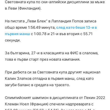
Световната купа по ски-алпийски дисциплини за мъже
в Леви (Финландия).
На пистата „Леви Блек“ в Лапландия Попов записа
общо време 1:56.49 минута,
след като беше 13-и в
първия манш
с 1:00.78 и 21-и във втория с 55.71
секунди.
За българина, 27-и в класацията на ФИС в слалома,
това е първи старт през новата кампания.
При дебюта си за Световната купа другият национал
Калин Златков отпадна в първия манш, след като
загуби баланс в средата на трасето.
Олимпийският шампион в дисциплината от Пекин 2022
Клеман Ноел (Франция) спечели надпреварата с