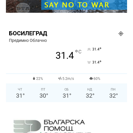
БОСИЛЕГРАД
Предимно Облачно
°
31.4
°
C
31.4
°
31.4
22%
5.2m/s
60%
ЧТ
ПТ
СБ
НД
ПН
31
°
30
°
31
°
32
°
32
°