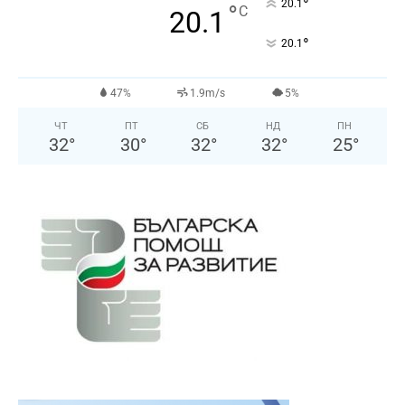
°
20.1
°
C
20.1
°
20.1
47%
1.9m/s
5%
ЧТ
ПТ
СБ
НД
ПН
32
°
30
°
32
°
32
°
25
°