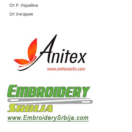
От Р. Украйна
От Унгария