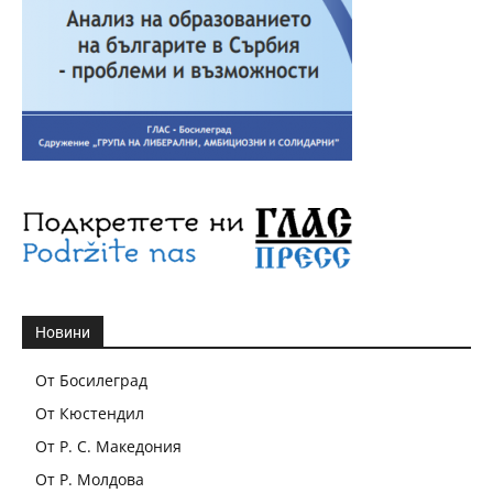
Новини
От Босилеград
От Кюстендил
От Р. С. Македония
От Р. Молдова