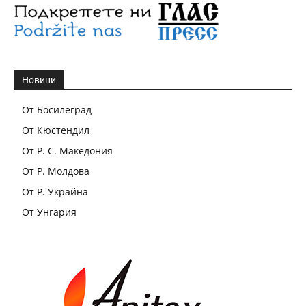
Новини
От Босилеград
От Кюстендил
От Р. С. Македония
От Р. Молдова
От Р. Украйна
От Унгария