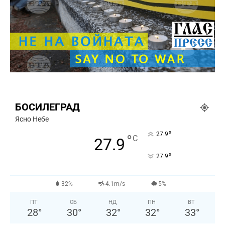
БОСИЛЕГРАД
Ясно Небе
°
27.9
°
C
27.9
°
27.9
32%
4.1m/s
5%
ПТ
СБ
НД
ПН
ВТ
28
°
30
°
32
°
32
°
33
°