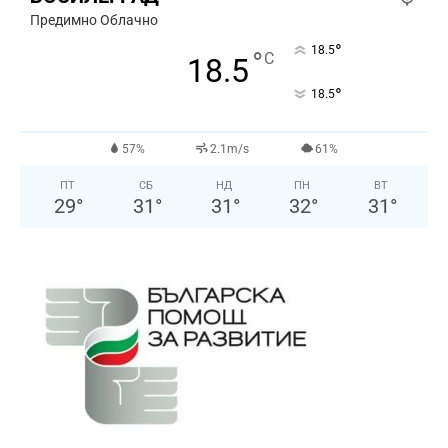
Предимно Облачно
°
18.5
°
C
18.5
°
18.5
57%
2.1m/s
61%
ПТ
СБ
НД
ПН
ВТ
29
°
31
°
31
°
32
°
31
°