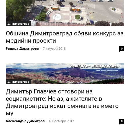
Димитровград
Община Димитровград обяви конкурс за
медийни проекти
Радица Димитрова
-
7. януари 2018
0
Димитровград
Димитър Главчев отговори на
социалистите: Не аз, а жителите в
Димитровград искат смяната на името
му
Александър Димитров
-
4. ноември 2017
0