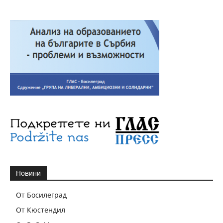
Новини
От Босилеград
От Кюстендил