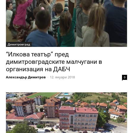
Димитровград
“Илкова театър” пред
димитровградските малчугани в
организация на ДАБЧ
Александър Димитров
-
12. януари 2018
0