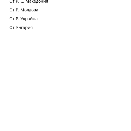
От Р. С. Македония
От Р. Молдова
От Р. Украйна
От Унгария