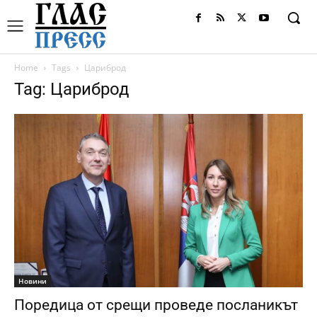
Home
Tags
Цариброд
Tag: Цариброд
Новини
Поредица от срещи проведе посланикът