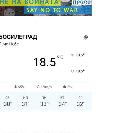
БОСИЛЕГРАД
Ясно Небе
°
18.5
°
C
18.5
°
18.5
65%
1.9m/s
2%
СБ
НД
ПН
ВТ
СР
30
°
31
°
33
°
34
°
32
°