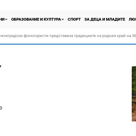
НИ
ОБРАЗОВАНИЕ И КУЛТУРА
СПОРТ
ЗА ДЕЦА И МЛАДИТЕ
ЛЮ
силеградски фолклористи представиха традициите на родния край на 56
орчество „Прођох Левач, прођох Шумадију“
”