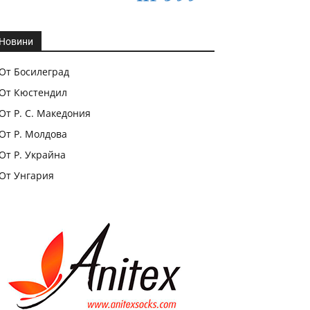
Новини
От Босилеград
От Кюстендил
От Р. С. Македония
От Р. Молдова
От Р. Украйна
От Унгария