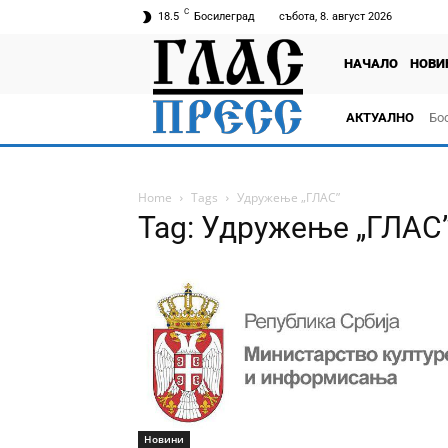
C
18.5
Босилеград
събота, 8. август 2026
НАЧАЛО
НОВИ
АКТУАЛНО
Бо
тв
Home
Tags
Удружење „ГЛАС”
Tag: Удружење „ГЛАС
Новини