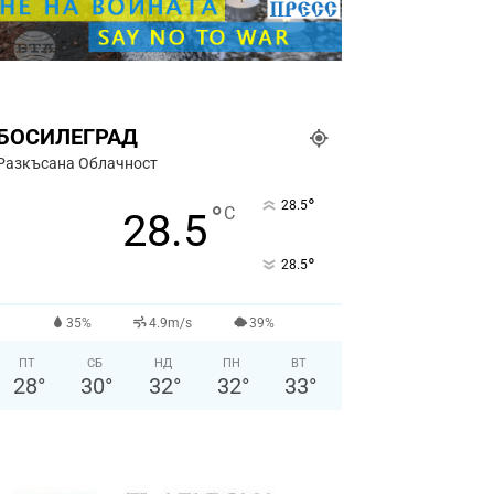
БОСИЛЕГРАД
Разкъсана Облачност
°
28.5
°
C
28.5
°
28.5
35%
4.9m/s
39%
ПТ
СБ
НД
ПН
ВТ
28
°
30
°
32
°
32
°
33
°