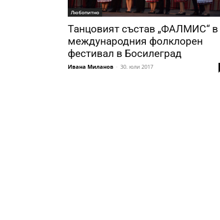
Любопитно
Танцовият състав „ФАЛМИС“ в
международния фолклорен
фестивал в Босилеград
Ивана Миланов
-
30. юли 2017