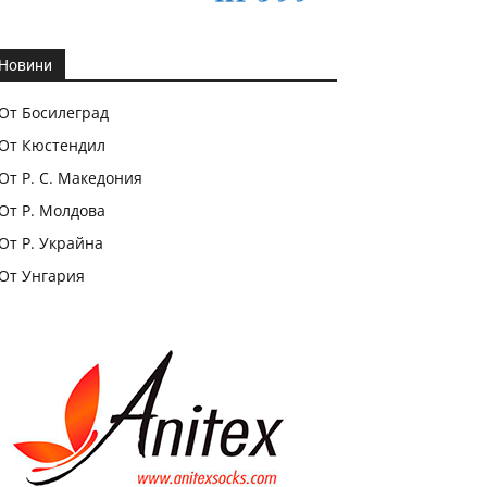
Новини
От Босилеград
От Кюстендил
От Р. С. Македония
От Р. Молдова
От Р. Украйна
От Унгария