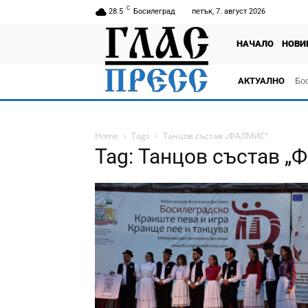
C
28.5
Босилеград
петък, 7. август 2026
НАЧАЛО
НОВИ
АКТУАЛНО
Бо
тв
Home
Tags
Танцов състав „ФАЛМИС“
Tag: Танцов състав 