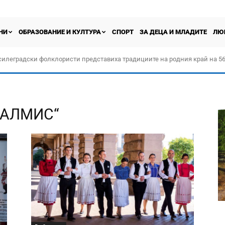
НИ
ОБРАЗОВАНИЕ И КУЛТУРА
СПОРТ
ЗА ДЕЦА И МЛАДИТЕ
ЛЮ
силеградски фолклористи представиха традициите на родния край на 56
орчество „Прођох Левач, прођох Шумадију“
„ФАЛМИС“