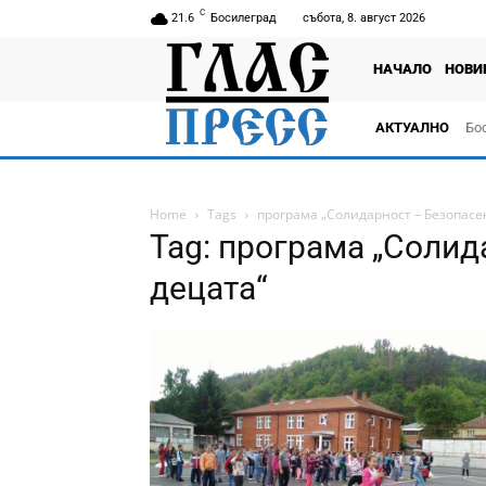
C
21.6
Босилеград
събота, 8. август 2026
НАЧАЛО
НОВИ
АКТУАЛНО
Бо
тв
Home
Tags
програма „Солидарност – Безопасен
Tag: програма „Солид
децата“