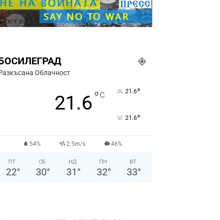
БОСИЛЕГРАД
Разкъсана Облачност
°
21.6
°
C
21.6
°
21.6
54%
2.5m/s
46%
ПТ
СБ
НД
ПН
ВТ
22
°
30
°
31
°
32
°
33
°