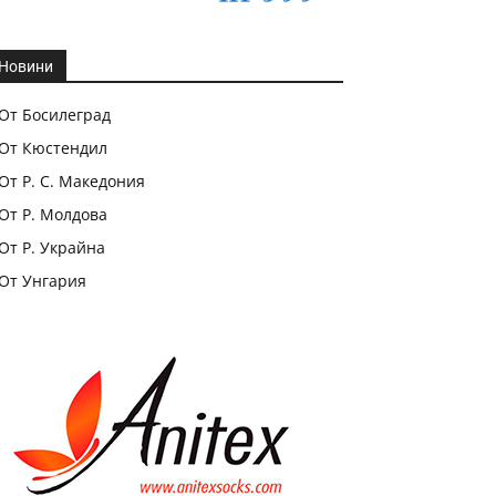
Новини
От Босилеград
От Кюстендил
От Р. С. Македония
От Р. Молдова
От Р. Украйна
От Унгария