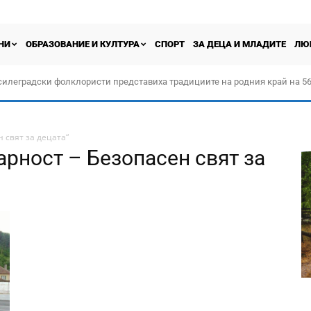
НИ
ОБРАЗОВАНИЕ И КУЛТУРА
СПОРТ
ЗА ДЕЦА И МЛАДИТЕ
ЛЮ
силеградски фолклористи представиха традициите на родния край на 56
орчество „Прођох Левач, прођох Шумадију“
 свят за децата“
арност – Безопасен свят за