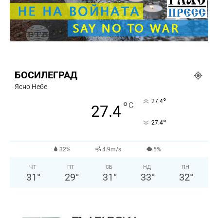
БОСИЛЕГРАД
Ясно Небе
°
27.4
°
C
27.4
°
27.4
32%
4.9m/s
5%
ЧТ
ПТ
СБ
НД
ПН
31
°
29
°
31
°
33
°
32
°