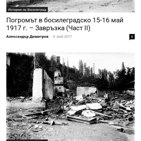
История на Босилеград
Погромът в босилеградско 15-16 май
1917 г. – Завръзка (Част II)
Александър Димитров
-
4. май 2017
0