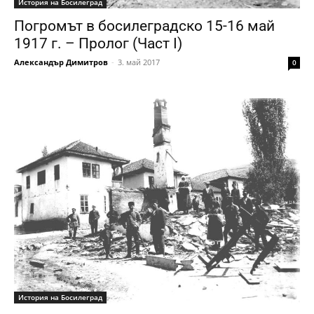
История на Босилеград
Погромът в босилеградско 15-16 май
1917 г. – Прoлог (Част I)
Александър Димитров
-
3. май 2017
0
История на Босилеград