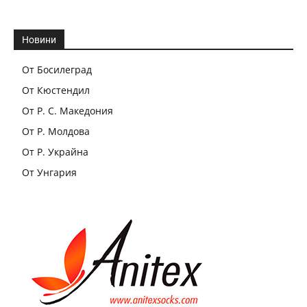
Новини
От Босилеград
От Кюстендил
От Р. С. Македония
От Р. Молдова
От Р. Украйна
От Унгария