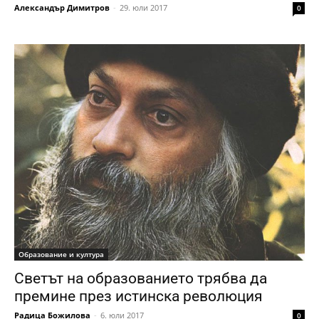
Александър Димитров
-
29. юли 2017
0
Образование и култура
Светът на образованието трябва да
премине през истинска революция
Радица Божилова
-
6. юли 2017
0