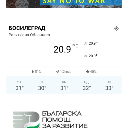
БОСИЛЕГРАД
Разкъсана Облачност
°
20.9
°
C
20.9
°
20.9
51%
1.2m/s
40%
ЧТ
ПТ
СБ
НД
ПН
31
°
30
°
31
°
32
°
33
°