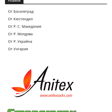
Новини
От Босилеград
От Кюстендил
От Р. С. Македония
От Р. Молдова
От Р. Украйна
От Унгария