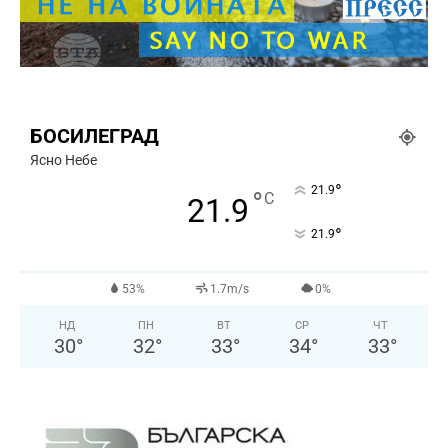
БОСИЛЕГРАД
Ясно Небе
°
21.9
°
C
21.9
°
21.9
53%
1.7m/s
0%
НД
ПН
ВТ
СР
ЧТ
30
°
32
°
33
°
34
°
33
°