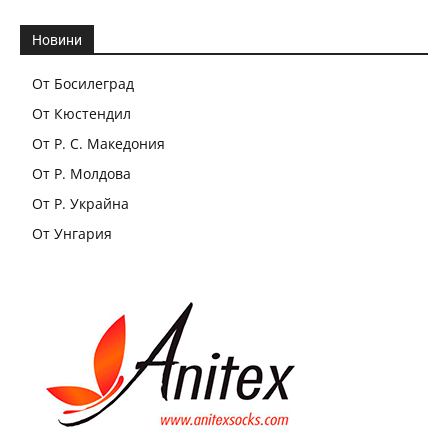
Новини
От Босилеград
От Кюстендил
От Р. С. Македония
От Р. Молдова
От Р. Украйна
От Унгария