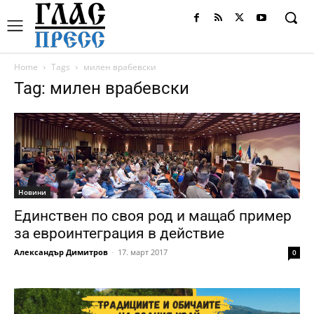
Home
Tags
милен врабевски
Tag: милен врабевски
Новини
Единствен по своя род и мащаб пример
за евроинтеграция в действие
Александър Димитров
-
17. март 2017
0