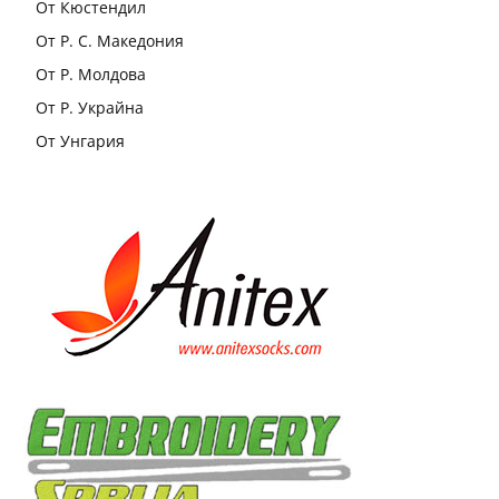
От Кюстендил
От Р. С. Македония
От Р. Молдова
От Р. Украйна
От Унгария