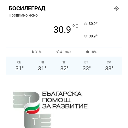
БОСИЛЕГРАД
Предимно Ясно
°
30.9
°
C
30.9
°
30.9
31%
4.1m/s
18%
СБ
НД
ПН
ВТ
СР
31
°
31
°
32
°
33
°
33
°