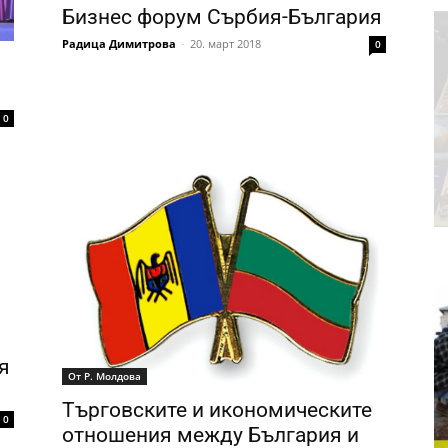
Бизнес форум Сърбия-България
Радица Димитрова
-
20. март 2018
0
0
я
От Р. Молдова
Търговските и икономическите
0
отношения между България и