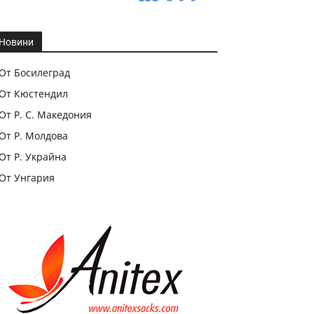
Новини
От Босилеград
От Кюстендил
От Р. С. Македония
От Р. Молдова
От Р. Украйна
От Унгария