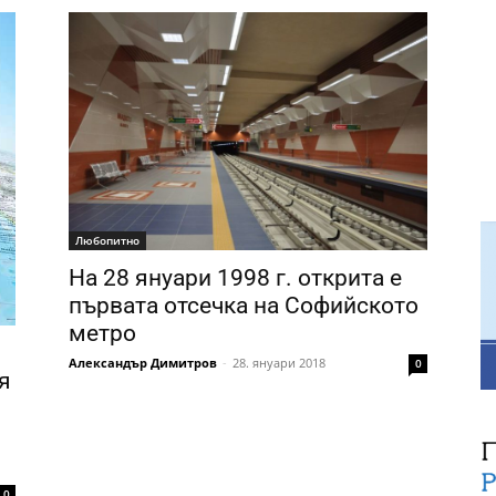
Любопитно
На 28 януари 1998 г. открита е
първата отсечка на Софийското
метро
Александър Димитров
-
28. януари 2018
0
я
0