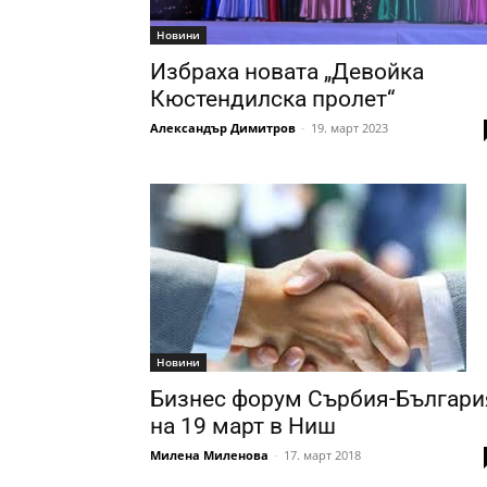
Новини
Избраха новата „Девойка
Кюстендилска пролет“
Александър Димитров
-
19. март 2023
Новини
Бизнес форум Сърбия-Българи
на 19 март в Ниш
Милена Миленова
-
17. март 2018