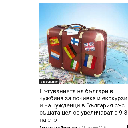
Любопитно
Пътуванията на българи в
чужбина за почивка и екскурзи
и на чужденци в България със
същата цел се увеличават с 9.8
на сто
Александър Димитров
-
29. януари 2018