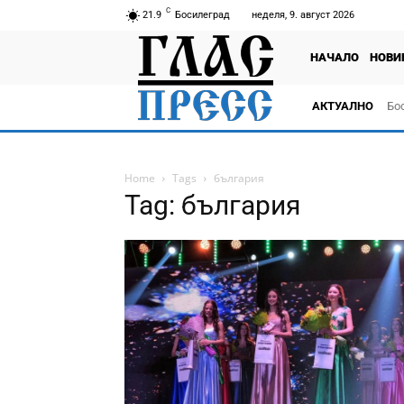
C
21.9
Босилеград
неделя, 9. август 2026
НАЧАЛО
НОВИ
АКТУАЛНО
Бо
тв
Home
Tags
българия
Tag: българия