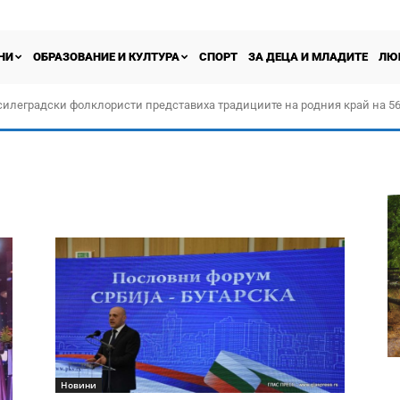
НИ
ОБРАЗОВАНИЕ И КУЛТУРА
СПОРТ
ЗА ДЕЦА И МЛАДИТЕ
ЛЮ
силеградски фолклористи представиха традициите на родния край на 56
орчество „Прођох Левач, прођох Шумадију“
Новини