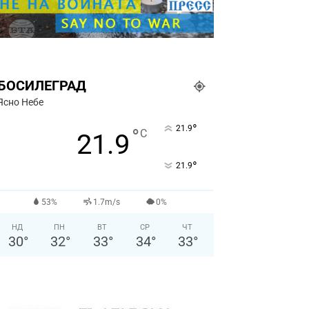
БОСИЛЕГРАД
Ясно Небе
°
21.9
°
C
21.9
°
21.9
53%
1.7m/s
0%
НД
ПН
ВТ
СР
ЧТ
30
°
32
°
33
°
34
°
33
°