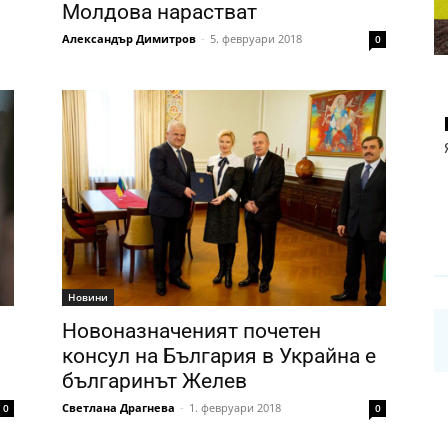
Молдова нарастват
Александър Димитров
-
5. февруари 2018
0
Новини
Новоназначеният почетен
консул на България в Украйна е
българинът Желев
Светлана Драгнева
-
1. февруари 2018
0
0