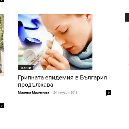
Новини
Грипната епидемия в България
продължава
Милена Миленова
-
24. януари 2018
0
0