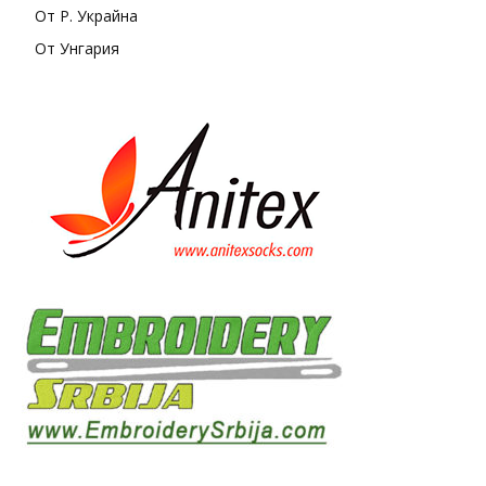
От Р. Украйна
От Унгария