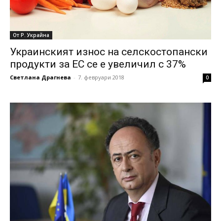
От Р. Украйна
Украинският износ на селскостопански
продукти за ЕС се е увеличил с 37%
Светлана Драгнева
-
7. февруари 2018
0