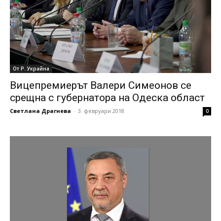
От Р. Украйна
Вицепремиерът Валери Симеонов се
срещна с губернатора на Одеска област
Светлана Драгнева
-
3. февруари 2018
0