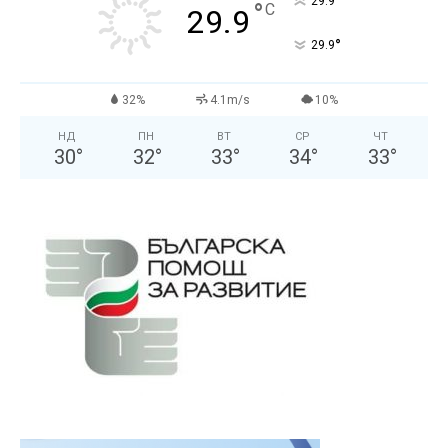
°
29.9
°
C
29.9
°
29.9
32%
4.1m/s
10%
НД
ПН
ВТ
СР
ЧТ
30
°
32
°
33
°
34
°
33
°