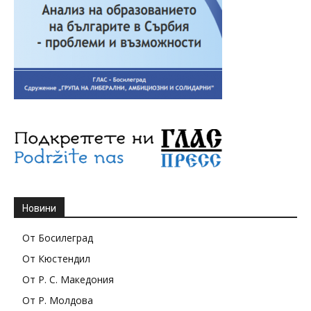
Новини
От Босилеград
От Кюстендил
От Р. С. Македония
От Р. Молдова