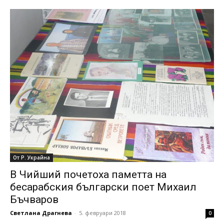
От Р. Украйна
В Чийший почетоха паметта на
бесарабския български поет Михаил
Бъчваров
Светлана Драгнева
-
5. февруари 2018
0