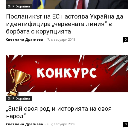
От Р. Украйна
Посланикът на ЕС настоява Украйна да
идентифицира „червената линия“ в
борбата с корупцията
Светлана Драгнева
-
7. февруари 2018
0
От Р. Украйна
„Знай своя род и историята на своя
народ“
Светлана Драгнева
-
6. февруари 2018
0