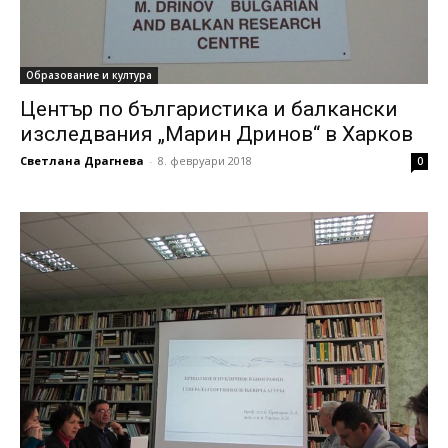
Образование и култура
Център по българистика и балкански
изследвания „Марин Дринов“ в Харков
Светлана Драгнева
-
8. февруари 2018
0