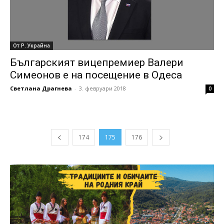
От Р. Украйна
Българският вицепремиер Валери
Симеонов е на посещение в Одеса
Светлана Драгнева
-
3. февруари 2018
0
174
175
176