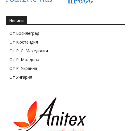
Новини
От Босилеград
От Кюстендил
От Р. С. Македония
От Р. Молдова
От Р. Украйна
От Унгария