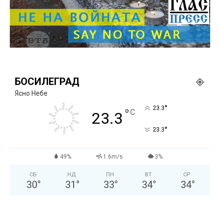
БОСИЛЕГРАД
Ясно Небе
°
23.3
°
C
23.3
°
23.3
49%
1.6m/s
3%
СБ
НД
ПН
ВТ
СР
30
°
31
°
33
°
34
°
34
°