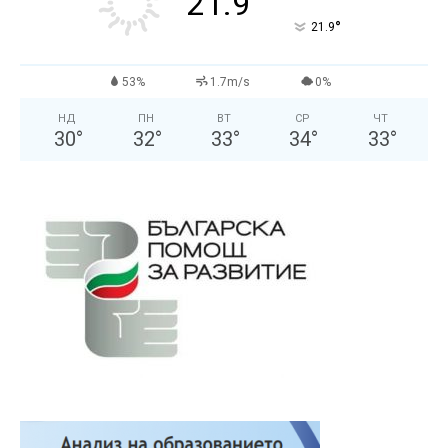
21.9
°
21.9
53%
1.7m/s
0%
НД
ПН
ВТ
СР
ЧТ
30
°
32
°
33
°
34
°
33
°