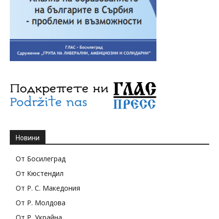
Новини
От Босилеград
От Кюстендил
От Р. С. Македония
От Р. Молдова
От Р. Украйна