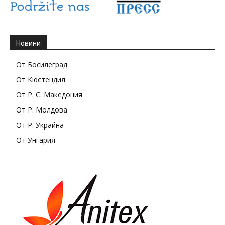
Новини
От Босилеград
От Кюстендил
От Р. С. Македония
От Р. Молдова
От Р. Украйна
От Унгария