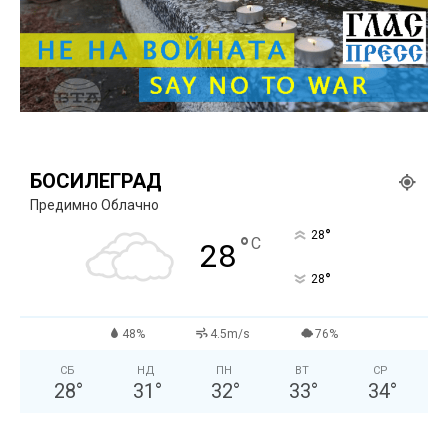
БОСИЛЕГРАД
Предимно Облачно
°
28
°
C
28
°
28
48%
4.5m/s
76%
СБ
НД
ПН
ВТ
СР
28
°
31
°
32
°
33
°
34
°