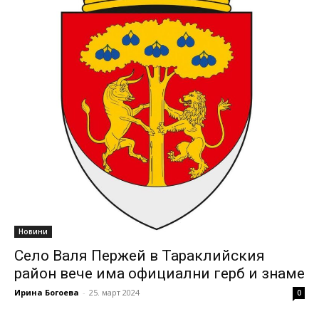
Новини
Село Валя Пержей в Тараклийския
район вече има официални герб и знаме
Ирина Богоева
-
25. март 2024
0