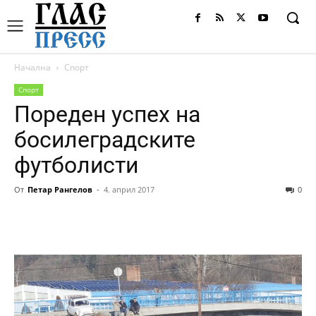
Начална
Спорт
Спорт
Пореден успех на
босилеградските
футболисти
От
Петар Рангелов
-
4. април 2017
0