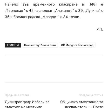
Начело във временното класиране в ПФЛ е
„Търновац” с 42, a следват „Алакинце” с 39, „Лугина” с
35 и босилеградска „Младост” с 34 точки.
Р.П.
ЕТИКЕТИ
Пчинска футболна лига
ФК Младост Босилеград
Предишна статия
Следваща статия
Димитровград: Избори за
Общинско състезание за
съветите на местните
декламатори – „Поете