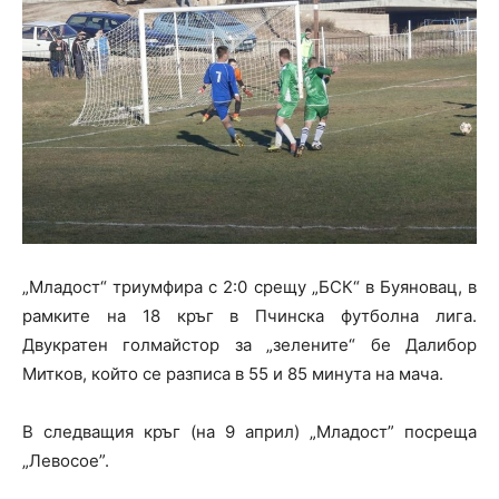
„Младост“ триумфира с 2:0 срещу „БСК“ в Буянoвац, в
рамките на 18 кръг в Пчинска футболна лига.
Двукратен голмайстор за „зелените“ бе Далибор
Митков, който се разписа в 55 и 85 минута на мача.
В следващия кръг (на 9 април) „Младост” посреща
„Левосое”.