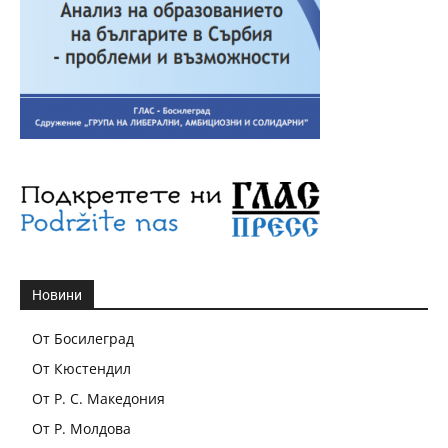
Новини
От Босилеград
От Кюстендил
От Р. С. Македония
От Р. Молдова