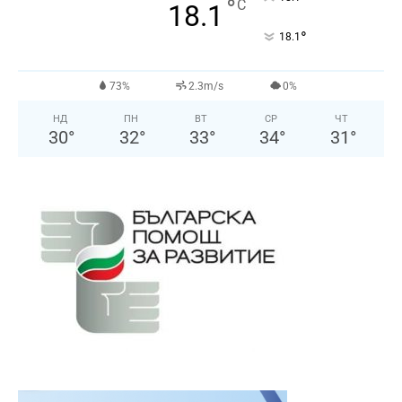
°
C
18.1
°
18.1
73%
2.3m/s
0%
НД
ПН
ВТ
СР
ЧТ
30
°
32
°
33
°
34
°
31
°