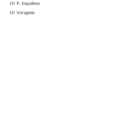
От Р. Украйна
От Унгария