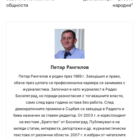
общности
народни”
Петар Рангелов
Петaр Рангелов е роден през 1969 г. Завършил е право,
обаче през цялата си професионална кариера се занимава с
журналистика. Започнал е като журналист в Радио
Босилеград, но поради разногласия с тогавашните власти,
само след една година остава без работа. След
демократичните промени в Сърбия се завърща в Радиото и
бива назначен за главен редактор. От 2003 г. е кореспондент
на вестник „Братство" от Босилеград. Публикувал е на
хиляди статии, интервюта, репортажи и др. журналистически
текстове от различни области. 2007 г. е избран от читателите