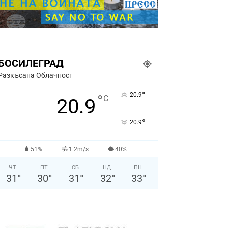
БОСИЛЕГРАД
Разкъсана Облачност
°
20.9
°
C
20.9
°
20.9
51%
1.2m/s
40%
ЧТ
ПТ
СБ
НД
ПН
31
°
30
°
31
°
32
°
33
°