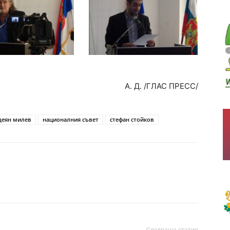
А. Д. /ГЛАС ПРЕСС/
деян милев
националния съвет
стефан стойков