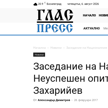
C
20.9
Босилеград
четвъртък, 6. август 2026
НАЧАЛО
НОВИ
АКТУАЛНО
Ме
Начална
Новини
Заседание на Националния с
Новини
Заседание на Н
Неуспешен опит
Захарийев
От
Александър Димитров
-
28. февруари 2017