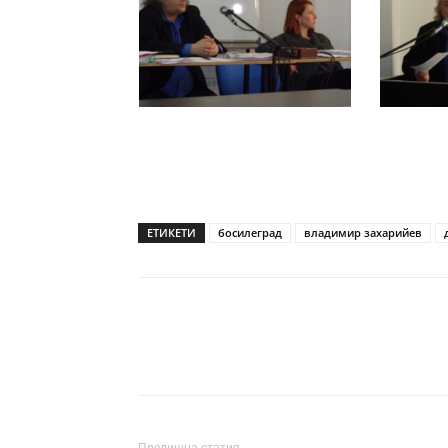
ЕТИКЕТИ
босилеград
владимир захарийев