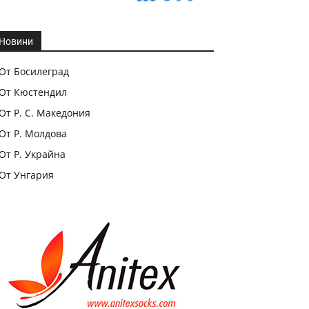
Новини
От Босилеград
От Кюстендил
От Р. С. Македония
От Р. Молдова
От Р. Украйна
От Унгария