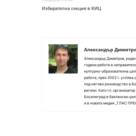
Предишна статия
Избирателна секция в КИЦ
Александър Димитр
Aлександър Димитров, роден 
години работи в неправителс
културно-образователна цел
работа, през 2002 г. успява
под негово ръководство в Б
регион. Като гл. организато
Босилеград в баклански цент
и в новата медия „ГЛАС ПРЕ