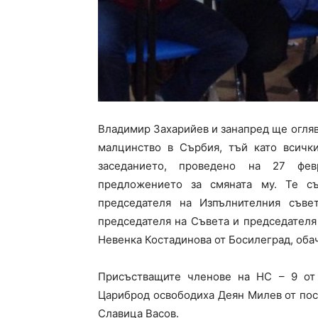
Владимир Захарийев и занапред ще огля
малцинство в Сърбия, тъй като всички
заседанието, проведено на 27 фев
предложението за смяната му. Те с
председателя на Изпълнителния съве
председателя на Съвета и председателя
Невенка Костадинова от Босилеград, обач
Присъстващите членове на НС – 9 от 
Цариброд освободиха Деян Милев от пост
Славица Васов.