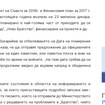
 на Съвета за 2016г. и Финансовия план за 2017 г.
астоящата година възлиза на 23 милиона динара.
 планирано е най-голяма част от приходите да се
д”, „Ново Братство”, финансиране на проекти и др.
Захарийев за отбелязването на Дата на помирение
 каза, че ще отправят предложение до официалните
не на един паметник, или паметна плоча в знак на
би по време на войните. „На тази дата трябва да си
 продължим заедно да вървим напред в обединена
лните състояния в областта на информирането и
к, за което присъстващите подробно запозна зам.-
те писмото, което са отправили до Министерството
а с решаването на проблемите в „Братство”, чиито