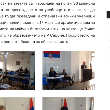
ости на заетите са нараснали на почти 36 милиона
та по превеждането на учебниците и заяви, че до
 ще бъдат преведени и отпечатани всички учебници
Националния съвет на 17 март ще организира кръгла
ието на майчин български език, на която ще бъдат
ото на образованието на Р Сърбия, Посолството на
и лица от областта на образованието.