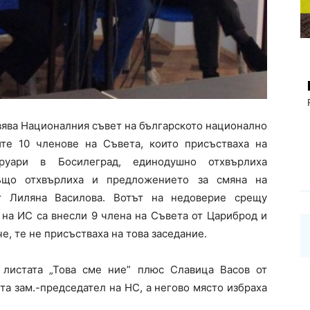
вява Националния съвет на българското национално
те 10 членове на Съвета, които присъстваха на
руари в Босилеград, единодушно отхвърлиха
ъщо отхвърлиха и предложението за смяна на
т Лиляна Василова. Вотът на недоверие срещу
 на ИС са внесли 9 члена на Съвета от Цариброд и
е, те не присъстваха на това заседание.
листата „Това сме ние” плюс Славица Васов от
а зам.-председател на НС, а негово място избраха