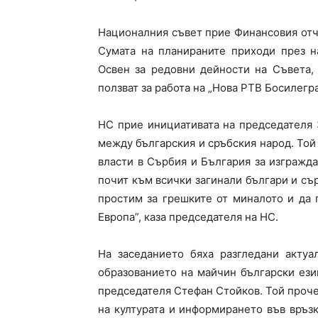
Националния съвет прие Финансовия отчет
Сумата на планираните приходи през н
Освен за редовни дейности на Съвета,
ползват за работа на „Нова РТВ Бoсилегра
НС прие инициативата на председателя 
между българския и сръбския народ. Той
власти в Сърбия и България за изгражда
почит към всички загинали българи и сър
простим за грешките от миналото и да
Европа”, каза председателя на НС.
На заседанието бяха разгледани актуа
образованието на майчин български ези
председателя Стефан Стойков. Той проче
на културата и информирането във връзк