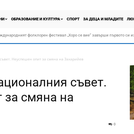
НИ
ОБРАЗОВАНИЕ И КУЛТУРА
СПОРТ
ЗА ДЕЦА И МЛАДИТЕ
ЛЮ
ждународният фолклорен фестивал „Хоро се вие“ завърши първото си и
ъвет. Неуспешен опит за смяна на Захарийев
ационалния съвет.
 за смяна на
0