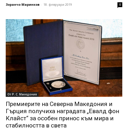
Зоранчо Маринков
-
18. февруари 2019
0
От Р. С. Македония
Премиерите на Северна Македония и
Гърция получиха наградата „Евалд фон
Клайст“ за особен принос към мира и
стабилността в света