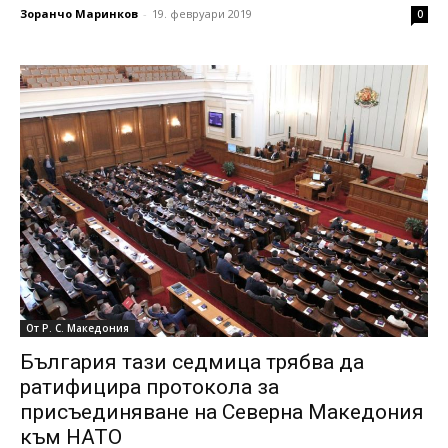
Зоранчо Маринков
-
19. февруари 2019
0
От Р. С. Македония
България тази седмица трябва да
ратифицира протокола за
присъединяване на Северна Македония
към НАТО