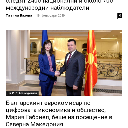
следят 2400 национални и около 700
международни наблюдатели
Татяна Бахова
-
19. февруари 2019
0
От Р. С. Македония
Българският еврокомисар по
цифровата икономика и общество,
Мария Габриел, беше на посещение в
Северна Македония