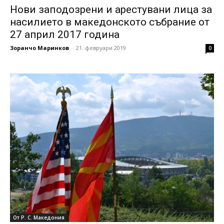
Нови заподозрени и арестувани лица за
насилието в македонското събрание от
27 април 2017 година
Зоранчо Маринков
-
21. февруари 2019
0
От Р. С. Македония