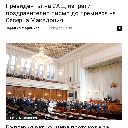
Президентът на САЩ изпрати
поздравително писмо до премиера на
Северна Македония
Зоранчо Маринков
-
21. февруари 2019
0
От Р. С. Македония
България ратифицира протокола за