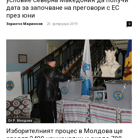
условие Северна Македония да получи
дата за започване на преговори с ЕС
през юни
Зоранчо Маринков
-
20. февруари 2019
0
От Р. Молдова
Изборителният процес в Молдова ще