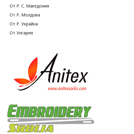
От Р. С. Македония
От Р. Молдова
От Р. Украйна
От Унгария