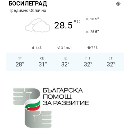
БОСИЛЕГРАД
Предимно Облачно
°
28.5
°
C
28.5
°
28.5
44%
3.1m/s
78%
ПТ
СБ
НД
ПН
ВТ
28
°
31
°
32
°
32
°
32
°