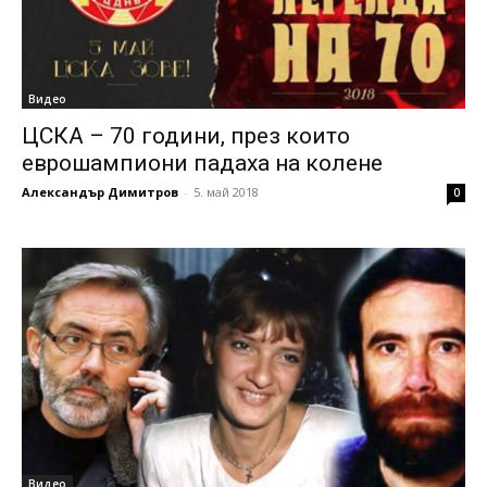
Видео
ЦСКА – 70 години, през които
еврошампиони падаха на колене
Александър Димитров
-
5. май 2018
0
Видео