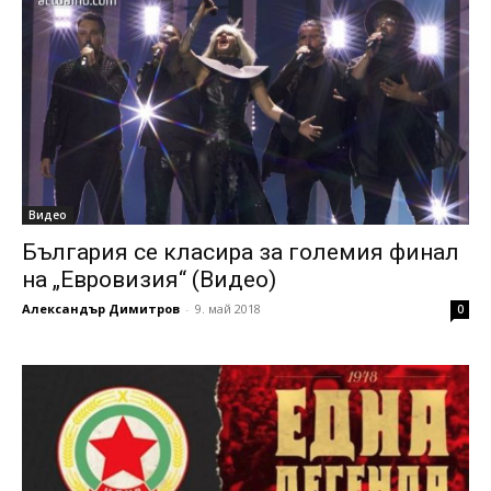
Видео
България се класира за големия финал
на „Евровизия“ (Видео)
Александър Димитров
-
9. май 2018
0