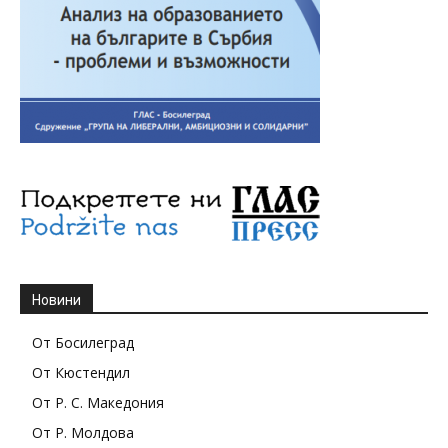
Новини
От Босилеград
От Кюстендил
От Р. С. Македония
От Р. Молдова