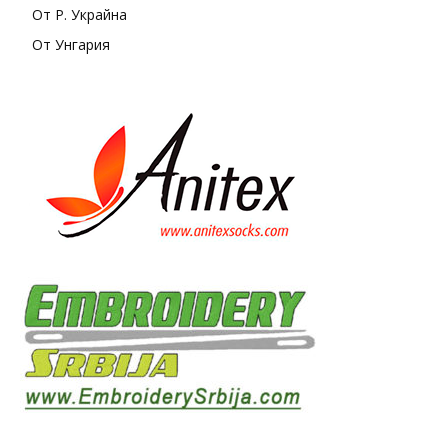
От Р. Украйна
От Унгария