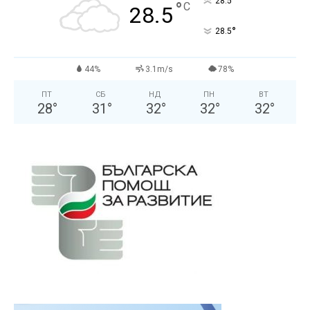
°
28.5
°
C
28.5
°
28.5
44%
3.1m/s
78%
ПТ
СБ
НД
ПН
ВТ
28
°
31
°
32
°
32
°
32
°