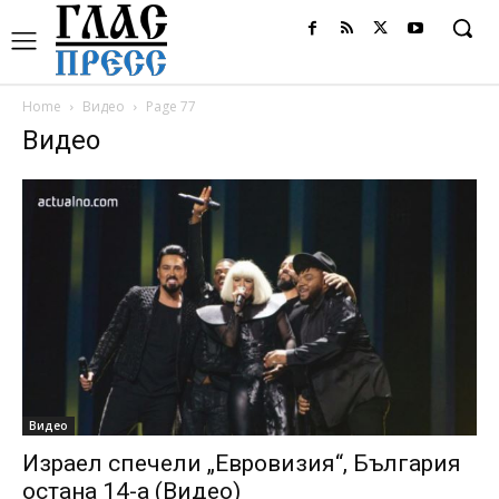
Home
Видео
Page 77
Видео
Видео
Израел спечели „Евровизия“, България
остана 14-а (Видео)