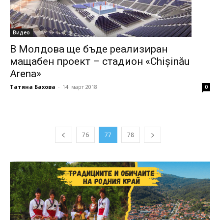
Видео
В Молдова ще бъде реализиран
мащабен проект – стадион «Chișinău
Arena»
Татяна Бахова
-
14. март 2018
0
76
77
78